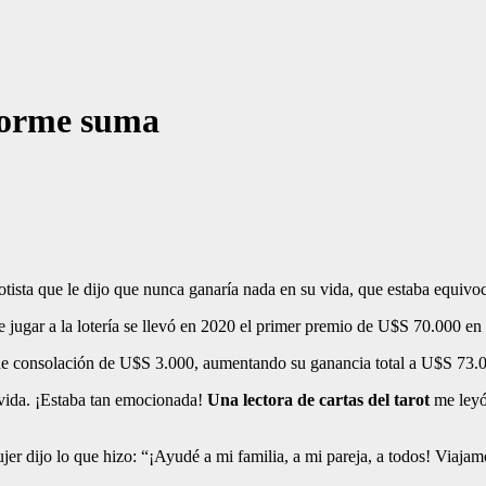
enorme suma
otista que le dijo que nunca ganaría nada en su vida, que estaba equiv
e jugar a la lotería se llevó en 2020 el primer premio de U$S 70.000 en 
de consolación de U$S 3.000, aumentando su ganancia total a U$S 73.
vida. ¡Estaba tan emocionada!
Una lectora de cartas del tarot
me leyó
jer dijo lo que hizo: “¡Ayudé a mi familia, a mi pareja, a todos! Viaj