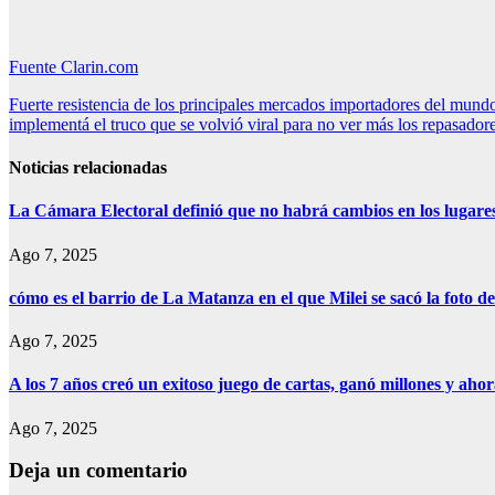
Fuente Clarin.com
Navegación
Fuerte resistencia de los principales mercados importadores del mundo
implementá el truco que se volvió viral para no ver más los repasador
de
entradas
Noticias relacionadas
La Cámara Electoral definió que no habrá cambios en los lugare
Ago 7, 2025
cómo es el barrio de La Matanza en el que Milei se sacó la foto
Ago 7, 2025
A los 7 años creó un exitoso juego de cartas, ganó millones y aho
Ago 7, 2025
Deja un comentario