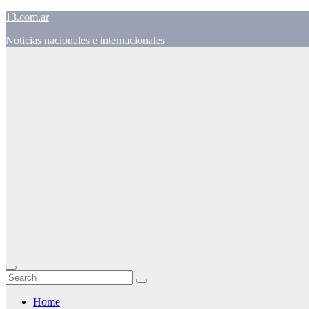
Skip
13.com.ar
to
Noticias nacionales e internacionales
content
Home