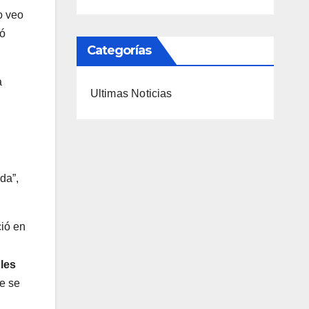
o veo
ró
Categorías
a
Ultimas Noticias
da”,
ció en
 les
e se