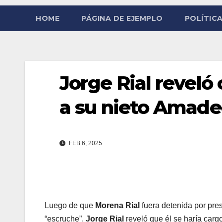
HOME
PÁGINA DE EJEMPLO
POLÍTICA
Jorge Rial reveló
a su nieto Amad
FEB 6, 2025
Luego de que
Morena Rial
fuera detenida por pres
“escruche”,
Jorge Rial
reveló que él se haría carg