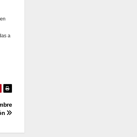
 en
das a
embre
ión