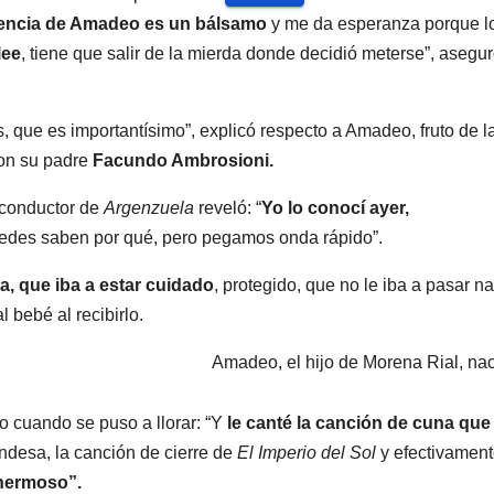
sencia de Amadeo es un bálsamo
y me da esperanza porque l
lee
, tiene que salir de la mierda donde decidió meterse”, asegu
, que es importantísimo”, explicó respecto a Amadeo, fruto de l
con su padre
Facundo Ambrosioni.
 conductor de
Argenzuela
reveló: “
Yo lo conocí ayer,
tedes saben por qué, pero pegamos onda rápido”.
ta, que iba a estar cuidado
, protegido, que no le iba a pasar na
l bebé al recibirlo.
Amadeo, el hijo de Morena Rial, na
o cuando se puso a llorar: “Y
le canté la canción de cuna que
andesa, la canción de cierre de
El Imperio del Sol
y efectivament
 hermoso”.