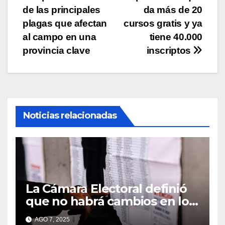
de
de las principales
da más de 20
entradas
plagas que afectan
cursos gratis y ya
al campo en una
tiene 40.000
provincia clave
inscriptos
Noticias relacionadas
La Cámara Electoral definió
que no habrá cambios en los
lugares de votación en La
AGO 7, 2025