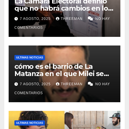
La Cámara Electoral definió
que no habrá cambios en los
lugares de votación en La
7 AGOSTO, 2025
THREEMAN
NO HAY
Matanza
COMENTARIOS
ULTIMAS NOTICIAS
cómo es el barrio de La
Matanza en el que Milei se
sacó la foto de lanzamiento
7 AGOSTO, 2025
THREEMAN
NO HAY
de campaña en provincia de
Buenos Aires
COMENTARIOS
ULTIMAS NOTICIAS