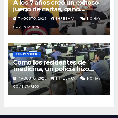
A los 7 años creó un exitoso
juego de cartas, ganó
millones y ahora vendió la
7 AGOSTO, 2025
THREEMAN
NO HAY
idea para cumplir su sueño
COMENTARIOS
ULTIMAS NOTICIAS
Como los residentes de
medicina, un policía hizo
trampa en un examen para
7 AGOSTO, 2025
THREEMAN
NO HAY
obtener un ascenso en Santa
Fe y fue suspendido
COMENTARIOS