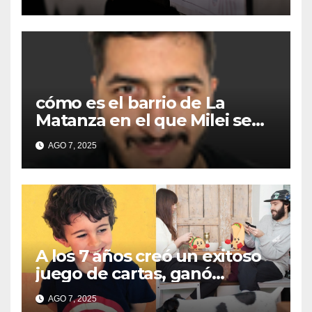
Matanza
cómo es el barrio de La
Matanza en el que Milei se
sacó la foto de lanzamiento
AGO 7, 2025
de campaña en provincia de
Buenos Aires
A los 7 años creó un exitoso
juego de cartas, ganó
millones y ahora vendió la
AGO 7, 2025
idea para cumplir su sueño