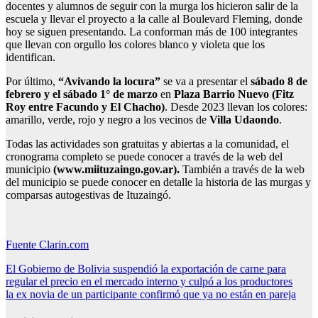
docentes y alumnos de seguir con la murga los hicieron salir de la
escuela y llevar el proyecto a la calle al Boulevard Fleming, donde
hoy se siguen presentando. La conforman más de 100 integrantes
que llevan con orgullo los colores blanco y violeta que los
identifican.
Por último,
“Avivando la locura”
se va a presentar el
sábado 8 de
febrero y el sábado 1° de marzo
en
Plaza Barrio Nuevo (Fitz
Roy entre Facundo y El Chacho)
. Desde 2023 llevan los colores:
amarillo, verde, rojo y negro a los vecinos de
Villa Udaondo
.
Todas las actividades son gratuitas y abiertas a la comunidad, el
cronograma completo se puede conocer a través de la web del
municipio
(www.miituzaingo.gov.ar).
También a través de la web
del municipio se puede conocer en detalle la historia de las murgas y
comparsas autogestivas de Ituzaingó.
Fuente Clarin.com
Navegación
El Gobierno de Bolivia suspendió la exportación de carne para
regular el precio en el mercado interno y culpó a los productores
de
la ex novia de un participante confirmó que ya no están en pareja
entradas