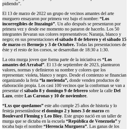
pidiendo”.
El 13 de marzo de 2022 un grupo de vecinos amantes del arte
murguero ensayaron por primera vez bajo el nombre:
“Los
incorregibles de Ituzaingó”
. Un año después se presentaron por
primera vez y desde ese momento no pararon de hacerlo. Los 50
integrantes llevaran sus colores representativos: Naranja, blanco y
negro; en sus presentaciones
el sábado 8 de febrero y el sábado 15
de marzo
en
Bermejo y 3 de Octubre.
Todas las presentaciones de
éste y el resto de los corsos, se desarrollan de 18:30 a 1:30.
La otra murga joven que forma parte de la iniciativa es
“Los
amantes del Arrabal”
. El 13 de septiembre de 2023, plantearon
valores, normas y definieron su nombre y colores que los
representan: violeta, blanco y negro. Desde el comienzo se financian
organizando la feria
“la merienda”,
donde venden productos de
elaboración propia. Los casi 100 vecinos que la conforman se van a
presentar el
sábado 8 y domingo 9 de febrero
sobre la calle
Del
Lazo
, entre
Las Caronas y 10 de noviembre
.
“Lxs que quedamos”
este año cumple 25 años de historia y lo
festeja presentándose
el domingo 2 y lunes 3 de marzo
en
Boulevard Fleming y Leo Bloy
. Este grupo nació en un taller de
murga que se dictaba en la escuela
“República de Venezuela”
y
tocaba bajo el nombre
“Herencia Murguera”
. Las ganas de los