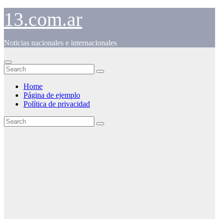
Skip
13.com.ar
to
content
Noticias nacionales e internacionales
Home
Página de ejemplo
Política de privacidad