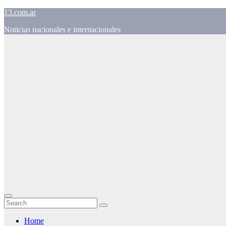
Skip
13.com.ar
to
Noticias nacionales e internacionales
content
Home