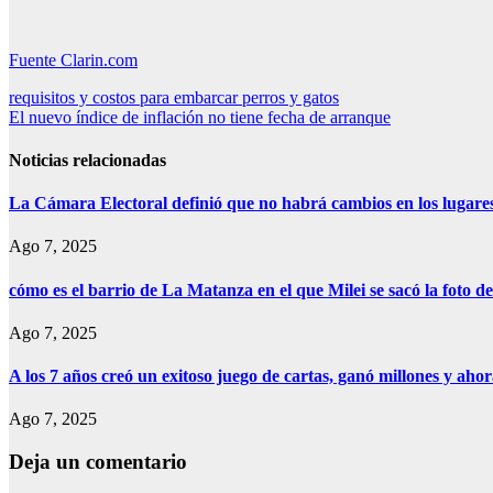
Fuente Clarin.com
Navegación
requisitos y costos para embarcar perros y gatos
El nuevo índice de inflación no tiene fecha de arranque
de
entradas
Noticias relacionadas
La Cámara Electoral definió que no habrá cambios en los lugare
Ago 7, 2025
cómo es el barrio de La Matanza en el que Milei se sacó la foto
Ago 7, 2025
A los 7 años creó un exitoso juego de cartas, ganó millones y aho
Ago 7, 2025
Deja un comentario