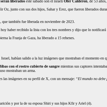
e serán liberados
este sábado son el israelí
Ofer Calderon
, de 53 años
ir Oz, junto con sus dos hijos, Sahar y Erez, que fueron liberados dura
sa, que también fue liberada en noviembre de 2023.
y haber recibido la lista con los tres nombres y dijo que lo notificará a
ierna la Franja de Gaza, ha liberado a 15 rehenes.
Israel, habían salido a la luz imágenes que mostraban el momento en qu
Bibas con el rostro cubierto de sangre
mientras sus captores intentaba
cluso mostraban un arma.
ces las imágenes en su perfil de X, con un mensaje:
“El mundo no debe p
ición y por la de su esposa Shiri y sus hijos Kfir y Ariel (4).