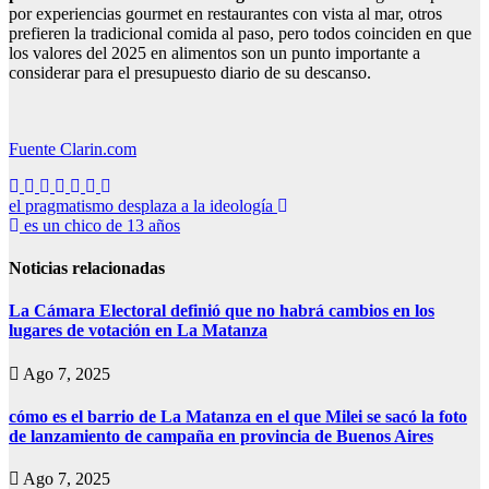
por experiencias gourmet en restaurantes con vista al mar, otros
prefieren la tradicional comida al paso, pero todos coinciden en que
los valores del 2025 en alimentos son un punto importante a
considerar para el presupuesto diario de su descanso.
Fuente Clarin.com
Navegación
el pragmatismo desplaza a la ideología
es un chico de 13 años
de
entradas
Noticias relacionadas
La Cámara Electoral definió que no habrá cambios en los
lugares de votación en La Matanza
Ago 7, 2025
cómo es el barrio de La Matanza en el que Milei se sacó la foto
de lanzamiento de campaña en provincia de Buenos Aires
Ago 7, 2025