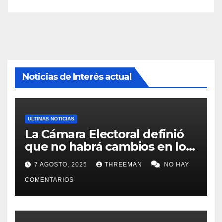
Noticias de Interés actual
ULTIMAS NOTICIAS
La Cámara Electoral definió
que no habrá cambios en los
lugares de votación en La
7 AGOSTO, 2025
THREEMAN
NO HAY
Matanza
COMENTARIOS