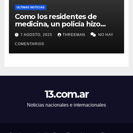
ULTIMAS NOTICIAS
Como los residentes de
medicina, un policía hizo
trampa en un examen para
7 AGOSTO, 2025
THREEMAN
NO HAY
obtener un ascenso en Santa
Fe y fue suspendido
COMENTARIOS
13.com.ar
Noticias nacionales e internacionales