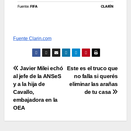
Fuente Clarin.com
Navegación
Javier Milei echó
Este es el truco que
al jefe de la ANSeS
no falla si querés
de
y a la hija de
eliminar las arañas
entradas
Cavallo,
de tu casa
embajadora en la
OEA