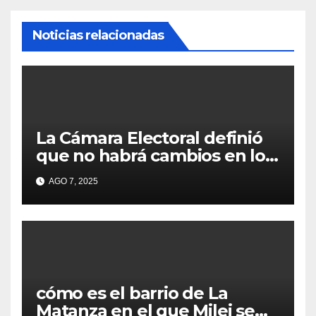
Noticias relacionadas
La Cámara Electoral definió
que no habrá cambios en los
lugares de votación en La
AGO 7, 2025
Matanza
cómo es el barrio de La
Matanza en el que Milei se