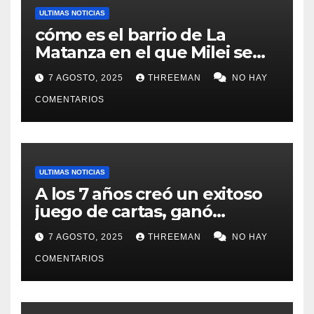
ULTIMAS NOTICIAS
cómo es el barrio de La
Matanza en el que Milei se
sacó la foto de lanzamiento
7 AGOSTO, 2025
THREEMAN
NO HAY
de campaña en provincia de
Buenos Aires
COMENTARIOS
ULTIMAS NOTICIAS
A los 7 años creó un exitoso
juego de cartas, ganó
millones y ahora vendió la
7 AGOSTO, 2025
THREEMAN
NO HAY
idea para cumplir su sueño
COMENTARIOS