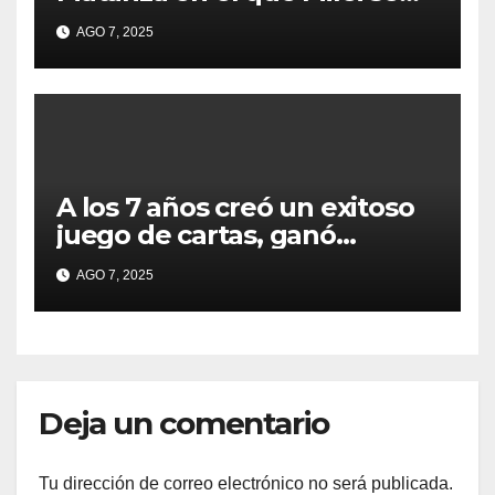
sacó la foto de lanzamiento
AGO 7, 2025
de campaña en provincia de
Buenos Aires
A los 7 años creó un exitoso
juego de cartas, ganó
millones y ahora vendió la
AGO 7, 2025
idea para cumplir su sueño
Deja un comentario
Tu dirección de correo electrónico no será publicada.