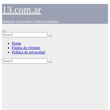
Skip
13.com.ar
to
content
Noticias nacionales e internacionales
Home
Página de ejemplo
Política de privacidad