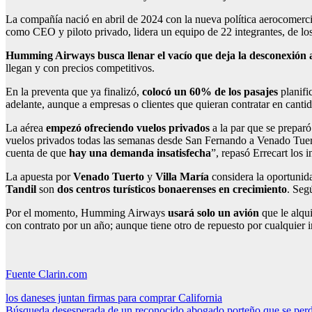
La compañía nació en abril de 2024 con la nueva política aerocomerci
como CEO y piloto privado, lidera un equipo de 22 integrantes, de lo
Humming Airways busca llenar el vacío que deja la desconexión 
llegan y con precios competitivos.
En la preventa que ya finalizó,
colocó un 60% de los pasajes
planifi
adelante, aunque a empresas o clientes que quieran contratar en canti
La aérea
empezó ofreciendo vuelos privados
a la par que se prepar
vuelos privados todas las semanas desde San Fernando a Venado Tuer
cuenta de que
hay una demanda insatisfecha
”, repasó Errecart los i
La apuesta por
Venado Tuerto
y
Villa María
considera la oportuni
Tandil
son
dos centros turísticos bonaerenses en crecimiento
. Seg
Por el momento, Humming Airways
usará solo un avión
que le alqu
con contrato por un año; aunque tiene otro de repuesto por cualquier 
Fuente Clarin.com
Navegación
los daneses juntan firmas para comprar California
Búsqueda desesperada de un reconocido abogado porteño que se pe