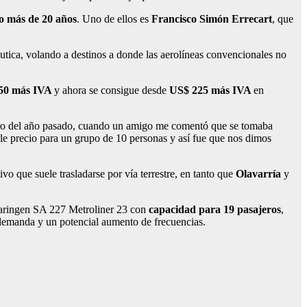
o más de 20 años
. Uno de ellos es
Francisco Simón Errecart
, que
áutica, volando a destinos a donde las aerolíneas convencionales no
50 más IVA
y
ahora se consigue desde
US$ 225 más IVA
en
ero del año pasado, cuando un amigo me comentó que se tomaba
rle precio para un grupo de 10 personas y así fue que nos dimos
ivo que suele trasladarse por vía terrestre, en tanto que
Olavarría
y
aringen SA 227 Metroliner 23 con
capacidad para 19 pasajeros
,
a demanda y un potencial aumento de frecuencias.