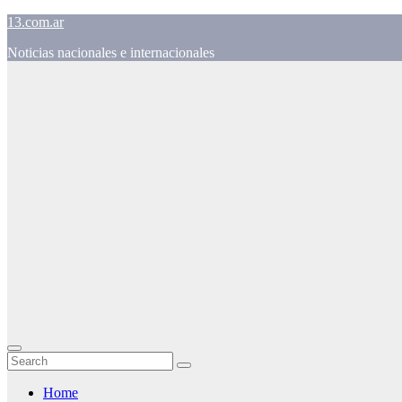
Skip
13.com.ar
to
Noticias nacionales e internacionales
content
Home