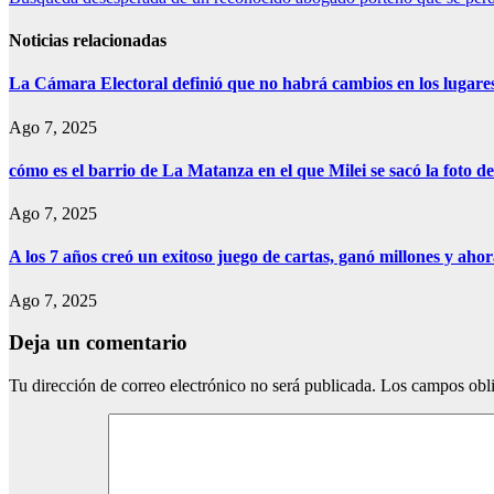
de
entradas
Noticias relacionadas
La Cámara Electoral definió que no habrá cambios en los lugare
Ago 7, 2025
cómo es el barrio de La Matanza en el que Milei se sacó la foto
Ago 7, 2025
A los 7 años creó un exitoso juego de cartas, ganó millones y aho
Ago 7, 2025
Deja un comentario
Tu dirección de correo electrónico no será publicada.
Los campos obli