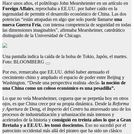
Hace unos años, el politólogo John Mearsheimier en un artículo en
Foreign Affairs
, reprochaba a EE.UU. por haber caído en la
ingenuidad de permitir el desarrollo económico de China. Las dos
potencias “están atrapadas en algo que solo puede llamarse
una
nueva Guerra Fría
, con intensa competencia de seguridad en todas
las dimensiones imaginables”, afirmaba Mearsheimer, catedrático
distinguido de la Universidad de Chicago.
Una pantalla indica la caída de la bolsa de Tokio, Japón, el martes.
Foto: BLOOMBERG
Por eso, remarcaba que EE.UU. debió haber atenuado el
crecimiento chino y ampliado el espacio de poder entre Beijing y
Washington. “Desde una perspectiva realista -decía-
la noción de
una China como un coloso económico es una pesadilla”.
Lo que no veía Mearsheimer, ceguera que se perpetúa hoy en otros
ojos, es que China crece por su propia dinámica. Desde la
Reforma
y Apertura
de Deng, el
Imperio del Centr
o ha atravesado uno de los
procesos de industrialización y urbanización más intensos y
acelerados de la historia y
consiguió en treinta años lo que a Gran
Bretaña y a EE.UU. les tomó doscientos.
Eso no sucedió por el
patrocinio occidental más allá del pirateo que ha sido un clásico