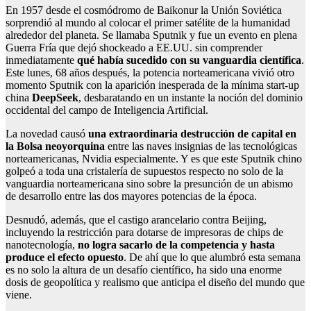
En 1957 desde el cosmódromo de Baikonur la Unión Soviética
sorprendió al mundo al colocar el primer satélite de la humanidad
alrededor del planeta. Se llamaba Sputnik y fue un evento en plena
Guerra Fría que dejó shockeado a EE.UU. sin comprender
inmediatamente
qué había sucedido con su vanguardia científica
.
Este lunes, 68 años después, la potencia norteamericana vivió otro
momento Sputnik con la aparición inesperada de la mínima start-up
china
DeepSeek
, desbaratando en un instante la noción del dominio
occidental del campo de Inteligencia Artificial.
La novedad causó
una extraordinaria destrucción de capital en
la Bolsa neoyorquina
entre las naves insignias de las tecnológicas
norteamericanas, Nvidia especialmente. Y es que este Sputnik chino
golpeó a toda una cristalería de supuestos respecto no solo de la
vanguardia norteamericana sino sobre la presunción de un abismo
de desarrollo entre las dos mayores potencias de la época.
Desnudó, además, que el castigo arancelario contra Beijing,
incluyendo la restricción para dotarse de impresoras de chips de
nanotecnología,
no logra sacarlo de la competencia y hasta
produce el efecto opuesto
. De ahí que lo que alumbró esta semana
es no solo la altura de un desafío científico, ha sido una enorme
dosis de geopolítica y realismo que anticipa el diseño del mundo que
viene.