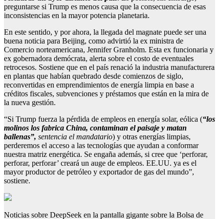
preguntarse si Trump es menos causa que la consecuencia de esas
inconsistencias en la mayor potencia planetaria.
En este sentido, y por ahora, la llegada del magnate puede ser una
buena noticia para Beijing, como advirtió la ex ministra de
Comercio norteamericana, Jennifer Granholm. Esta ex funcionaria y
ex gobernadora demócrata, alerta sobre el costo de eventuales
retrocesos. Sostiene que en el país renació la industria manufacturera
en plantas que habían quebrado desde comienzos de siglo,
reconvertidas en emprendimientos de energía limpia en base a
créditos fiscales, subvenciones y préstamos que están en la mira de
la nueva gestión.
“Si Trump fuerza la pérdida de empleos en energía solar, eólica (
“los
molinos los fabrica China, contaminan el paisaje y matan
ballenas”,
sentencia el mandatario
) y otras energías limpias,
perderemos el acceso a las tecnologías que ayudan a conformar
nuestra matriz energética. Se engaña además, si cree que ‘perforar,
perforar, perforar’ creará un auge de empleos. EE.UU. ya es el
mayor productor de petróleo y exportador de gas del mundo”,
sostiene.
Noticias sobre DeepSeek en la pantalla gigante sobre la Bolsa de