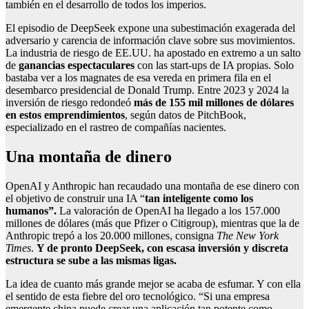
también en el desarrollo de todos los imperios.
El episodio de DeepSeek expone una subestimación exagerada del
adversario y carencia de información clave sobre sus movimientos.
La industria de riesgo de EE.UU. ha apostado en extremo a un salto
de
ganancias espectaculares
con las start-ups de IA propias. Solo
bastaba ver a los magnates de esa vereda en primera fila en el
desembarco presidencial de Donald Trump. Entre 2023 y 2024 la
inversión de riesgo redondeó
más de 155 mil millones de dólares
en estos emprendimientos
, según datos de PitchBook,
especializado en el rastreo de compañías nacientes.
Una montaña de dinero
OpenAI y Anthropic han recaudado una montaña de ese dinero con
el objetivo de construir una IA “
tan inteligente como los
humanos”.
La valoración de OpenAI ha llegado a los 157.000
millones de dólares (más que Pfizer o Citigroup), mientras que la de
Anthropic trepó a los 20.000 millones, consigna
The New York
Times
.
Y de pronto DeepSeek, con escasa inversión y discreta
estructura se sube a las mismas ligas.
La idea de cuanto más grande mejor se acaba de esfumar. Y con ella
el sentido de esta fiebre del oro tecnológico. “Si una empresa
emergente china puede crear una aplicación tan potente como