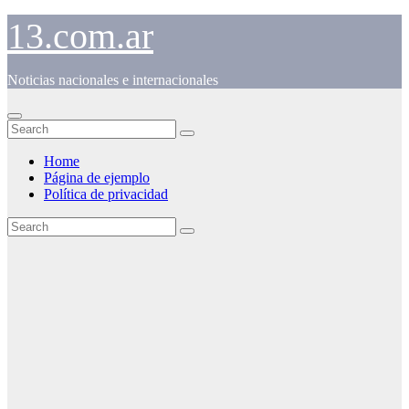
Skip
13.com.ar
to
content
Noticias nacionales e internacionales
Home
Página de ejemplo
Política de privacidad