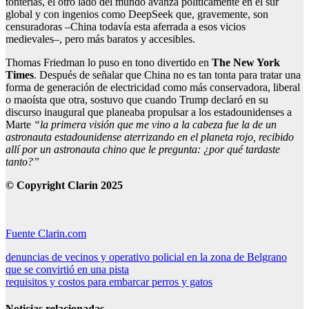
tonterías, el otro lado del mundo avanza políticamente en el sur
global y con ingenios como DeepSeek que, gravemente, son
censuradoras –China todavía esta aferrada a esos vicios
medievales–, pero más baratos y accesibles.
Thomas Friedman lo puso en tono divertido en
The New York
Times
. Después de señalar que China no es tan tonta para tratar una
forma de generación de electricidad como más conservadora, liberal
o maoísta que otra, sostuvo que cuando Trump declaró en su
discurso inaugural que planeaba propulsar a los estadounidenses a
Marte
“la primera visión que me vino a la cabeza fue la de un
astronauta estadounidense aterrizando en el planeta rojo, recibido
allí por un astronauta chino que le pregunta: ¿por qué tardaste
tanto?”
© Copyright Clarín 2025
Fuente Clarin.com
Navegación
denuncias de vecinos y operativo policial en la zona de Belgrano
que se convirtió en una pista
de
requisitos y costos para embarcar perros y gatos
entradas
Noticias relacionadas