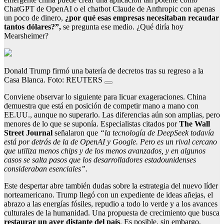
ChatGPT de OpenAI o el chatbot Claude de Anthropic con apenas
un poco de dinero,
¿por qué esas empresas necesitaban recaudar
tantos dólares?”,
se pregunta ese medio. ¿Qué diría hoy
Mearsheimer?
Donald Trump firmó una batería de decretos tras su regreso a la
Casa Blanca. Foto: REUTERS
Conviene observar lo siguiente para licuar exageraciones. China
demuestra que está en posición de competir mano a mano con
EE.UU., aunque no superarlo. Las diferencias aún son amplias, pero
menores de lo que se suponía. Especialistas citados por
The Wall
Street Journal
señalaron que
“la tecnología de DeepSeek todavía
está por detrás de la de OpenAI y Google. Pero es un rival cercano
que utiliza menos chips y de los menos avanzados, y en algunos
casos se salta pasos que los desarrolladores estadounidenses
consideraban esenciales”.
Este despertar abre también dudas sobre la estrategia del nuevo líder
norteamericano. Trump llegó con un expediente de ideas añejas, el
abrazo a las energías fósiles, repudio a todo lo verde y a los avances
culturales de la humanidad. Una propuesta de crecimiento que busca
restaurar un ayer distante del país
. Es posible, sin embargo,