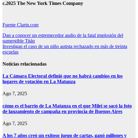
c.2025 The New York Times Company
Fuente Clarin.com
Navegación
Dan a conocer un estremecedor audio de la fatal implosión del
sumergible Titán
de
Investigan el caso de un niño autista rechazado en más de treinta
entradas
escuelas
Noticias relacionadas
La Cámara Electoral definió que no habrá cambios en los
lugares de votación en La Matanza
Ago 7, 2025
cómo es el barrio de La Matanza en el que Milei se sacó la foto
de lanzamiento de campaña en provincia de Buenos Aires
Ago 7, 2025
A los 7 años creó un exitoso juego de cartas, ganó millones y