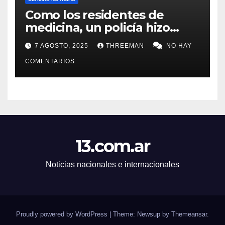
Como los residentes de
medicina, un policía hizo
trampa en un examen para
7 AGOSTO, 2025
THREEMAN
NO HAY
obtener un ascenso en Santa
Fe y fue suspendido
COMENTARIOS
13.com.ar
Noticias nacionales e internacionales
Proudly powered by WordPress
|
Theme: Newsup by
Themeansar
.