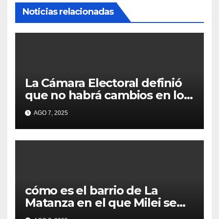
Noticias relacionadas
La Cámara Electoral definió
que no habrá cambios en los
lugares de votación en La
AGO 7, 2025
Matanza
cómo es el barrio de La
Matanza en el que Milei se
sacó la foto de lanzamiento