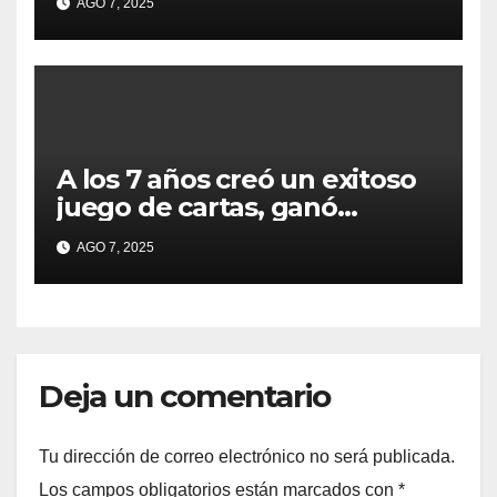
AGO 7, 2025
de campaña en provincia de
Buenos Aires
A los 7 años creó un exitoso
juego de cartas, ganó
millones y ahora vendió la
AGO 7, 2025
idea para cumplir su sueño
Deja un comentario
Tu dirección de correo electrónico no será publicada.
Los campos obligatorios están marcados con
*