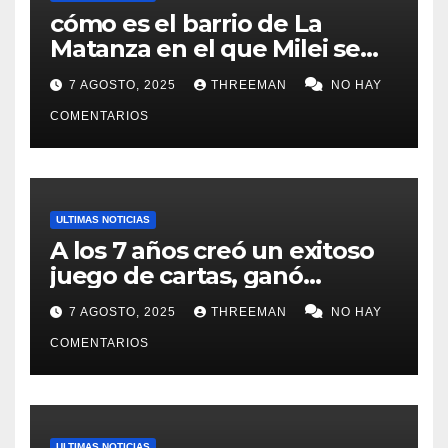
cómo es el barrio de La
Matanza en el que Milei se
sacó la foto de lanzamiento
7 AGOSTO, 2025
THREEMAN
NO HAY
de campaña en provincia de
Buenos Aires
COMENTARIOS
ULTIMAS NOTICIAS
A los 7 años creó un exitoso
juego de cartas, ganó
millones y ahora vendió la
7 AGOSTO, 2025
THREEMAN
NO HAY
idea para cumplir su sueño
COMENTARIOS
ULTIMAS NOTICIAS