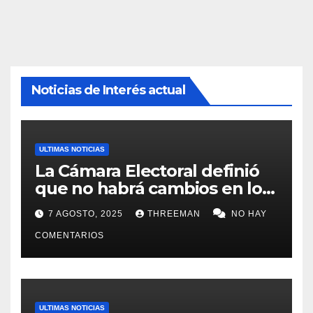
Noticias de Interés actual
ULTIMAS NOTICIAS
La Cámara Electoral definió
que no habrá cambios en los
lugares de votación en La
7 AGOSTO, 2025
THREEMAN
NO HAY
Matanza
COMENTARIOS
ULTIMAS NOTICIAS