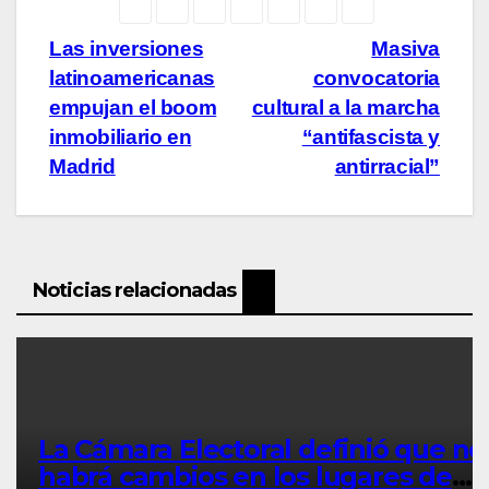
Navegación
Las inversiones
Masiva
latinoamericanas
convocatoria
de
empujan el boom
cultural a la marcha
entradas
inmobiliario en
“antifascista y
Madrid
antirracial”
Noticias relacionadas
La Cámara Electoral definió que no
habrá cambios en los lugares de