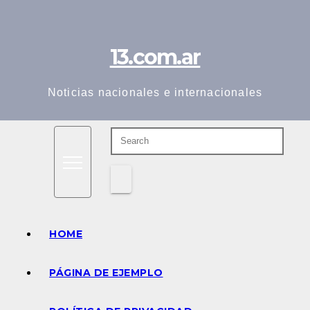
Skip
to
13.com.ar
content
Noticias nacionales e internacionales
HOME
PÁGINA DE EJEMPLO