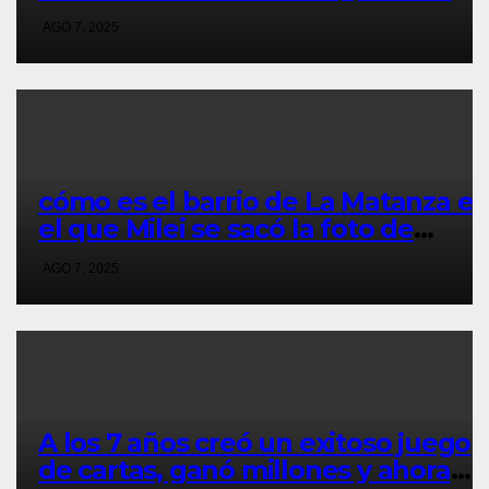
votación en La Matanza
AGO 7, 2025
cómo es el barrio de La Matanza e
el que Milei se sacó la foto de
lanzamiento de campaña en
AGO 7, 2025
provincia de Buenos Aires
A los 7 años creó un exitoso juego
de cartas, ganó millones y ahora