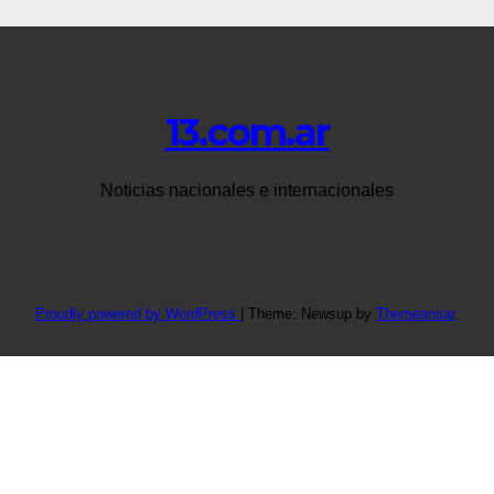
13.com.ar
Noticias nacionales e internacionales
Proudly powered by WordPress
|
Theme: Newsup by
Themeansar
.