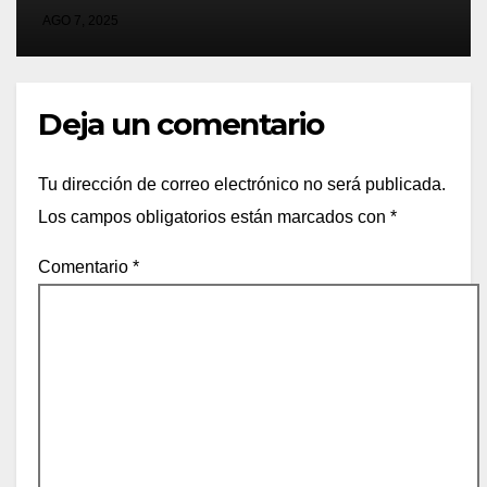
vendió la idea para cumplir su
AGO 7, 2025
sueño
Deja un comentario
Tu dirección de correo electrónico no será publicada.
Los campos obligatorios están marcados con
*
Comentario
*