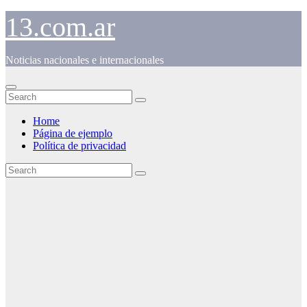
Skip
13.com.ar
to
content
Noticias nacionales e internacionales
Home
Página de ejemplo
Política de privacidad