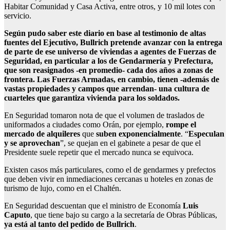
Habitar Comunidad y Casa Activa, entre otros, y 10 mil lotes con
servicio.
Según pudo saber este diario en base al testimonio de altas
fuentes del Ejecutivo, Bullrich pretende avanzar con la entrega
de parte de ese universo de viviendas a agentes de Fuerzas de
Seguridad, en particular a los de Gendarmería y Prefectura,
que son reasignados -en promedio- cada dos años a zonas de
frontera. Las Fuerzas Armadas, en cambio, tienen -además de
vastas propiedades y campos que arrendan- una cultura de
cuarteles que garantiza vivienda para los soldados.
En Seguridad tomaron nota de que el volumen de traslados de
uniformados a ciudades como Orán, por ejemplo,
rompe el
mercado de alquileres
que
suben exponencialmente
. “
Especulan
y se aprovechan
”, se quejan en el gabinete a pesar de que el
Presidente suele repetir que el mercado nunca se equivoca.
Existen casos más particulares, como el de gendarmes y prefectos
que deben vivir en inmediaciones cercanas u hoteles en zonas de
turismo de lujo, como en el Chaltén.
En Seguridad descuentan que el ministro de Economía
Luis
Caputo
, que tiene bajo su cargo a la secretaría de Obras Públicas,
ya está al tanto del pedido de Bullrich
.