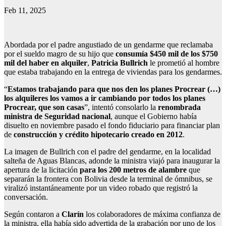
Feb 11, 2025
Abordada por el padre angustiado de un gendarme que reclamaba
por el sueldo magro de su hijo que
consumía $450 mil de los $750
mil del haber en alquiler
,
Patricia Bullrich
le prometió al hombre
que estaba trabajando en la entrega de viviendas para los gendarmes.
“
Estamos trabajando para que nos den los planes Procrear (…)
los alquileres los vamos a ir cambiando por todos los planes
Procrear, que son casas
”, intentó consolarlo la
renombrada
ministra de Seguridad nacional
, aunque el Gobierno había
disuelto en noviembre pasado el fondo fiduciario para financiar plan
de
construcción y crédito hipotecario creado en 2012
.
La imagen de Bullrich con el padre del gendarme, en la localidad
salteña de Aguas Blancas, adonde la ministra viajó para inaugurar la
apertura de la licitación
para los 200 metros de alambre
que
separarán la frontera con Bolivia desde la terminal de ómnibus, se
viralizó instantáneamente por un video robado que registró la
conversación.
Según contaron a
Clarín
los colaboradores de máxima confianza de
la ministra, ella había sido advertida de la grabación por uno de los