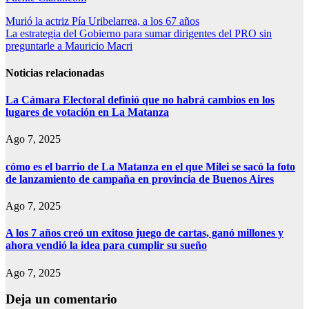
Navegación
Murió la actriz Pía Uribelarrea, a los 67 años
La estrategia del Gobierno para sumar dirigentes del PRO sin
de
preguntarle a Mauricio Macri
entradas
Noticias relacionadas
La Cámara Electoral definió que no habrá cambios en los
lugares de votación en La Matanza
Ago 7, 2025
cómo es el barrio de La Matanza en el que Milei se sacó la foto
de lanzamiento de campaña en provincia de Buenos Aires
Ago 7, 2025
A los 7 años creó un exitoso juego de cartas, ganó millones y
ahora vendió la idea para cumplir su sueño
Ago 7, 2025
Deja un comentario