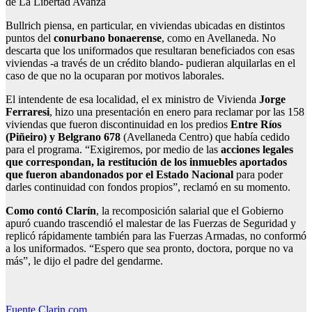
de La Libertad Avanza
Bullrich piensa, en particular, en viviendas ubicadas en distintos
puntos del
conurbano bonaerense
, como en Avellaneda. No
descarta que los uniformados que resultaran beneficiados con esas
viviendas -a través de un crédito blando- pudieran alquilarlas en el
caso de que no la ocuparan por motivos laborales.
El intendente de esa localidad, el ex ministro de Vivienda
Jorge
Ferraresi
, hizo una presentación en enero para reclamar por las 158
viviendas que fueron discontinuidad en los predios
Entre Ríos
(Piñeiro) y Belgrano 678
(Avellaneda Centro) que había cedido
para el programa. “Exigiremos, por medio de las
acciones legales
que correspondan, la restitución de los inmuebles aportados
que fueron abandonados por el Estado Nacional
para poder
darles continuidad con fondos propios”, reclamó en su momento.
Como contó Clarín
, la recomposición salarial que el Gobierno
apuró cuando trascendió el malestar de las Fuerzas de Seguridad y
replicó rápidamente también para las Fuerzas Armadas, no conformó
a los uniformados. “Espero que sea pronto, doctora, porque no va
más”, le dijo el padre del gendarme.
Fuente Clarin.com