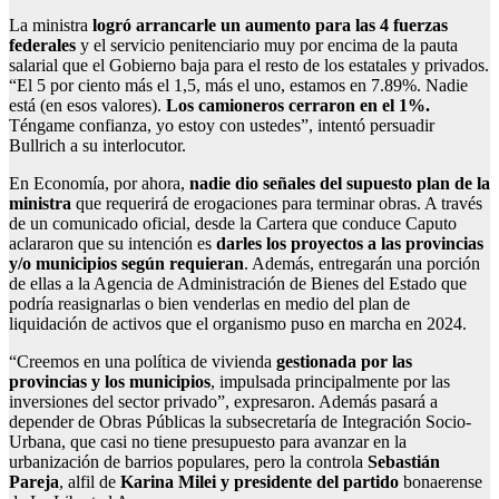
La ministra
logró arrancarle un aumento para las 4 fuerzas
federales
y el servicio penitenciario muy por encima de la pauta
salarial que el Gobierno baja para el resto de los estatales y privados.
“El 5 por ciento más el 1,5, más el uno, estamos en 7.89%. Nadie
está (en esos valores).
Los camioneros cerraron en el 1%.
Téngame confianza, yo estoy con ustedes”, intentó persuadir
Bullrich a su interlocutor.
En Economía, por ahora,
nadie dio señales del supuesto plan de la
ministra
que requerirá de erogaciones para terminar obras. A través
de un comunicado oficial, desde la Cartera que conduce Caputo
aclararon que su intención es
darles los proyectos a las provincias
y/o municipios según requieran
. Además, entregarán una porción
de ellas a la Agencia de Administración de Bienes del Estado que
podría reasignarlas o bien venderlas en medio del plan de
liquidación de activos que el organismo puso en marcha en 2024.
“Creemos en una política de vivienda
gestionada por las
provincias y los municipios
, impulsada principalmente por las
inversiones del sector privado”, expresaron. Además pasará a
depender de Obras Públicas la subsecretaría de Integración Socio-
Urbana, que casi no tiene presupuesto para avanzar en la
urbanización de barrios populares, pero la controla
Sebastián
Pareja
, alfil de
Karina Milei y presidente del partido
bonaerense