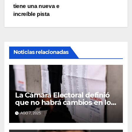
entradas
tiene una nueva e
increíble pista
Noticias relacionadas
La Cámara Electoral definió
que no habrá cambios en los
lugares de votación en La
AGO 7, 2025
Matanza