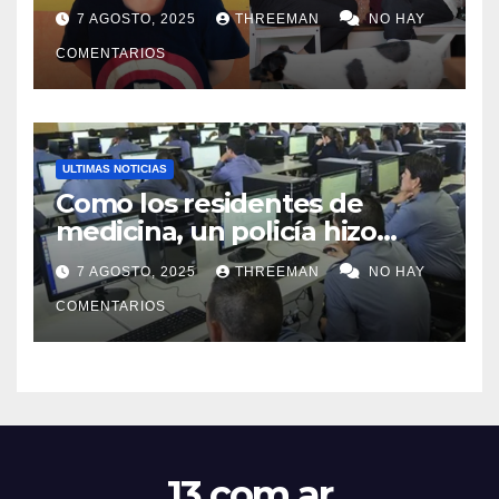
millones y ahora vendió la
7 AGOSTO, 2025
THREEMAN
NO HAY
idea para cumplir su sueño
COMENTARIOS
ULTIMAS NOTICIAS
Como los residentes de
medicina, un policía hizo
trampa en un examen para
7 AGOSTO, 2025
THREEMAN
NO HAY
obtener un ascenso en Santa
Fe y fue suspendido
COMENTARIOS
13.com.ar