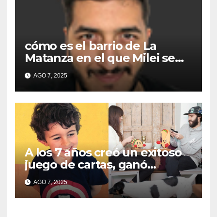
cómo es el barrio de La
Matanza en el que Milei se
sacó la foto de lanzamiento
AGO 7, 2025
de campaña en provincia de
Buenos Aires
A los 7 años creó un exitoso
juego de cartas, ganó
millones y ahora vendió la
AGO 7, 2025
idea para cumplir su sueño