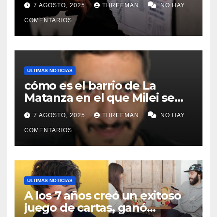
7 AGOSTO, 2025
THREEMAN
NO HAY
Matanza
COMENTARIOS
ULTIMAS NOTICIAS
cómo es el barrio de La
Matanza en el que Milei se
sacó la foto de lanzamiento
7 AGOSTO, 2025
THREEMAN
NO HAY
de campaña en provincia de
Buenos Aires
COMENTARIOS
ULTIMAS NOTICIAS
A los 7 años creó un exitoso
juego de cartas, ganó