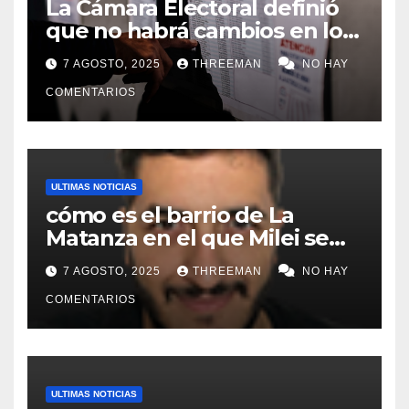
La Cámara Electoral definió
que no habrá cambios en los
lugares de votación en La
7 AGOSTO, 2025
THREEMAN
NO HAY
Matanza
COMENTARIOS
ULTIMAS NOTICIAS
cómo es el barrio de La
Matanza en el que Milei se
sacó la foto de lanzamiento
7 AGOSTO, 2025
THREEMAN
NO HAY
de campaña en provincia de
Buenos Aires
COMENTARIOS
ULTIMAS NOTICIAS