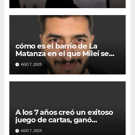
Matanza
cómo es el barrio de La
Matanza en el que Milei se
sacó la foto de lanzamiento
AGO 7, 2025
de campaña en provincia de
Buenos Aires
A los 7 años creó un exitoso
juego de cartas, ganó
millones y ahora vendió la
AGO 7, 2025
idea para cumplir su sueño