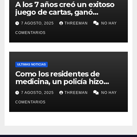
A los 7 años creó un exitoso
juego de cartas, ganó
millones y ahora vendió la
7 AGOSTO, 2025
THREEMAN
NO HAY
idea para cumplir su sueño
COMENTARIOS
ULTIMAS NOTICIAS
Como los residentes de
medicina, un policía hizo
trampa en un examen para
7 AGOSTO, 2025
THREEMAN
NO HAY
obtener un ascenso en Santa
Fe y fue suspendido
COMENTARIOS