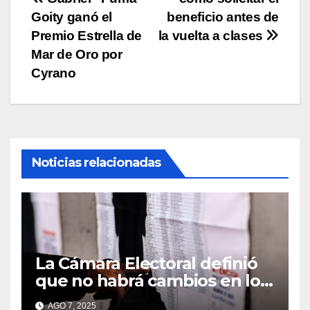
Navegación
Goity ganó el
beneficio antes de
de
Premio Estrella de
la vuelta a clases
entradas
Mar de Oro por
Cyrano
Noticias relacionadas
La Cámara Electoral definió
que no habrá cambios en los
lugares de votación en La
AGO 7, 2025