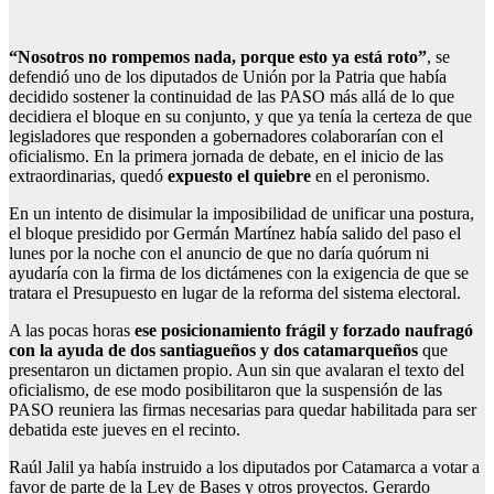
“Nosotros no rompemos nada, porque esto ya está roto”
, se
defendió uno de los diputados de Unión por la Patria que había
decidido sostener la continuidad de las PASO más allá de lo que
decidiera el bloque en su conjunto, y que ya tenía la certeza de que
legisladores que responden a gobernadores colaborarían con el
oficialismo. En la primera jornada de debate, en el inicio de las
extraordinarias, quedó
expuesto el quiebre
en el peronismo.
En un intento de disimular la imposibilidad de unificar una postura,
el bloque presidido por Germán Martínez había salido del paso el
lunes por la noche con el anuncio de que no daría quórum ni
ayudaría con la firma de los dictámenes con la exigencia de que se
tratara el Presupuesto en lugar de la reforma del sistema electoral.
A las pocas horas
ese posicionamiento frágil y forzado naufragó
con la ayuda de dos santiagueños y dos catamarqueños
que
presentaron un dictamen propio. Aun sin que avalaran el texto del
oficialismo, de ese modo posibilitaron que la suspensión de las
PASO reuniera las firmas necesarias para quedar habilitada para ser
debatida este jueves en el recinto.
Raúl Jalil ya había instruido a los diputados por Catamarca a votar a
favor de parte de la Ley de Bases y otros proyectos. Gerardo