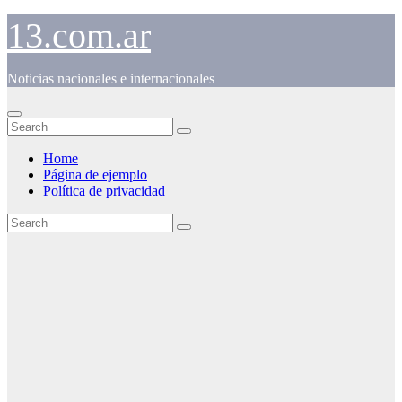
Skip
13.com.ar
to
content
Noticias nacionales e internacionales
Home
Página de ejemplo
Política de privacidad