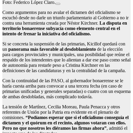
Foto: Federico López Claro.
Como argumentos para no avalar el dictamen del oficialismo se
escuchó desde no darle un triunfo parlamentario al Gobierno a no ir
contra una herramienta creada por Néstor Kirchner.
La disputa en
territorio bonaerense subyacía como elemento central en el
intento de frenar la iniciativa del oficialismo.
Si se concreta la suspensión de las primarias, Kicillof quedará con
un
panorama más favorable al desdoblamiento
de la elección
para cargos provinciales y municipales, una posibilidad que reúne el
respaldo de los intendentes que lo alientan a dar ese paso como señal
de autonomía para restarle peso a Cristina Kirchner en las
definiciones de las candidaturas y en la centralidad de la campaña.
Con la continuidad de las PASO, al gobernador bonaerense se le
haría cuesta arriba para convocar a una tercera fecha (en caso de
primarias unificadas y generales separadas) o cuatro con un esquema
de ambas desdobladas, más complicado todavía.
La tensión de Martínez, Cecilia Moreau, Paula Penacca y otros
referentes de Unión por la Patria era evidente en el plenario de
comisiones.
“Podíamos esperar que si el oficialismo conseguía el
dictamen y el quórum en el recinto, algunos votaran con ellos.
Pero no que nosotros les diéramos las firmas ahora”
, admitió el