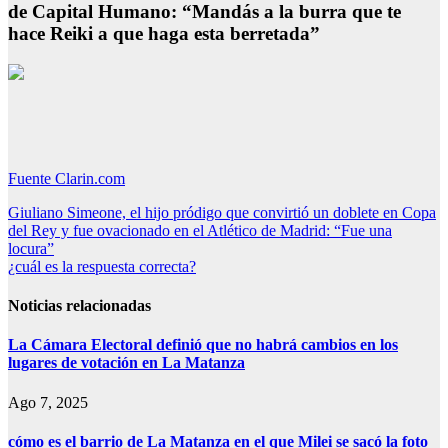
de Capital Humano: “Mandás a la burra que te
hace Reiki a que haga esta berretada”
Fuente Clarin.com
Navegación
Giuliano Simeone, el hijo pródigo que convirtió un doblete en Copa
del Rey y fue ovacionado en el Atlético de Madrid: “Fue una
de
locura”
entradas
¿cuál es la respuesta correcta?
Noticias relacionadas
La Cámara Electoral definió que no habrá cambios en los
lugares de votación en La Matanza
Ago 7, 2025
cómo es el barrio de La Matanza en el que Milei se sacó la foto