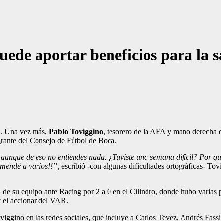
puede aportar beneficios para la 
ía. Una vez más,
Pablo Toviggino
, tesorero de la AFA y mano derecha d
egrante del Consejo de Fútbol de Boca.
a, aunque de eso no entiendes nada. ¿Tuviste una semana difícil? Por q
comendé a varios!!”,
escribió -con algunas dificultades ortográficas- To
ta de su equipo ante Racing por 2 a 0 en el Cilindro, donde hubo varias
y el accionar del VAR.
viggino en las redes sociales, que incluye a Carlos Tevez, Andrés Fass