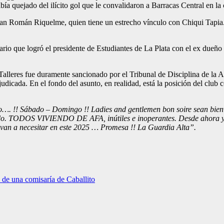
ía quejado del ilícito gol que le convalidaron a Barracas Central en la
n Román Riquelme, quien tiene un estrecho vínculo con Chiqui Tapia. I
ario que logró el presidente de Estudiantes de La Plata con el ex dueño
de Talleres fue duramente sancionado por el Tribunal de Disciplina de la
udicada. En el fondo del asunto, en realidad, está la posición del club 
lo…. !! Sábado – Domingo !! Ladies and gentlemen bon soire sean bie
ndo. TODOS VIVIENDO DE AFA, inútiles e inoperantes. Desde ahora y 
a van a necesitar en este 2025 … Promesa !! La Guardia Alta”.
 de una comisaría de Caballito