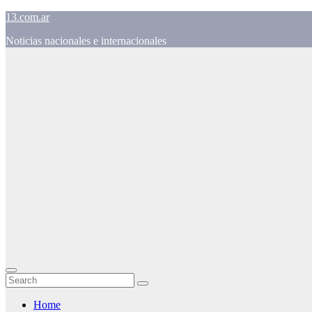
Skip
13.com.ar
to
Noticias nacionales e internacionales
content
Home