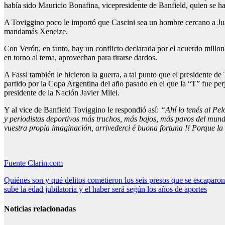
había sido Mauricio Bonafina, vicepresidente de Banfield, quien se hab
A Toviggino poco le importó que Cascini sea un hombre cercano a Jua
mandamás Xeneize.
Con Verón, en tanto, hay un conflicto declarada por el acuerdo millon
en torno al tema, aprovechan para tirarse dardos.
A Fassi también le hicieron la guerra, a tal punto que el presidente 
partido por la Copa Argentina del año pasado en el que la “T” fue perj
presidente de la Nación Javier Milei.
Y al vice de Banfield Toviggino le respondió así:
“Ahí lo tenés al Pe
y periodistas deportivos más truchos, más bajos, más pavos del mu
vuestra propia imaginación, arrivederci é buona fortuna !! Porque l
Fuente Clarin.com
Navegación
Quiénes son y qué delitos cometieron los seis presos que se escaparon
sube la edad jubilatoria y el haber será según los años de aportes
de
entradas
Noticias relacionadas