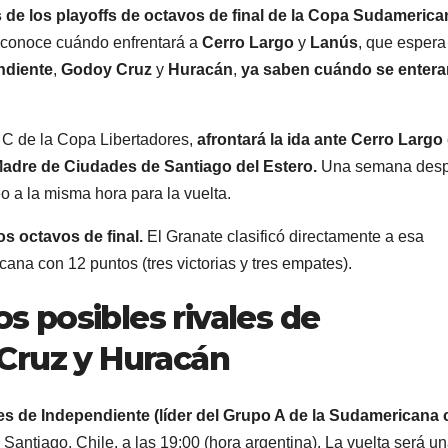
s de los playoffs de octavos de final de la Copa Sudamerica
 conoce cuándo enfrentará a
Cerro Largo
y
Lanús
, que espera
ndiente
,
Godoy Cruz
y
Huracán
,
ya saben cuándo se entera
o C de la Copa Libertadores,
afrontará la ida ante Cerro Largo
l Madre de Ciudades de Santiago del Estero.
Una semana desp
o a la misma hora para la vuelta.
s octavos de final.
El Granate clasificó directamente a esa
cana con 12 puntos (tres victorias y tres empates).
os posibles rivales de
Cruz y Huracán
les de Independiente (líder del Grupo A de la Sudamericana
n Santiago, Chile, a las 19:00 (hora argentina). La vuelta será u