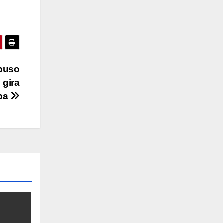
opuso
 gira
opa