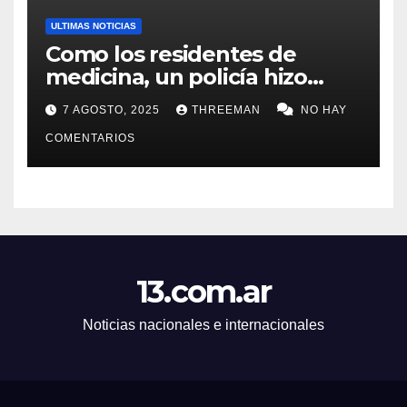
ULTIMAS NOTICIAS
Como los residentes de
medicina, un policía hizo
trampa en un examen para
7 AGOSTO, 2025
THREEMAN
NO HAY
obtener un ascenso en Santa
Fe y fue suspendido
COMENTARIOS
13.com.ar
Noticias nacionales e internacionales