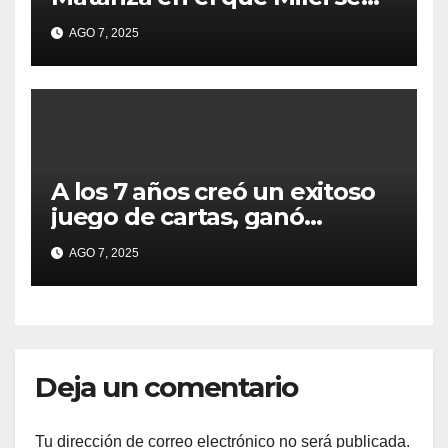
sacó la foto de lanzamiento
AGO 7, 2025
de campaña en provincia de
Buenos Aires
A los 7 años creó un exitoso
juego de cartas, ganó
millones y ahora vendió la
AGO 7, 2025
idea para cumplir su sueño
Deja un comentario
Tu dirección de correo electrónico no será publicada.