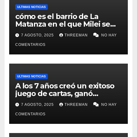
ULTIMAS NOTICIAS
cómo es el barrio de La
Matanza en el que Milei se
sacó la foto de lanzamiento
7 AGOSTO, 2025
THREEMAN
NO HAY
de campaña en provincia de
Buenos Aires
COMENTARIOS
ULTIMAS NOTICIAS
A los 7 años creó un exitoso
juego de cartas, ganó
millones y ahora vendió la
7 AGOSTO, 2025
THREEMAN
NO HAY
idea para cumplir su sueño
COMENTARIOS