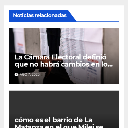
Noticias relacionadas
La Cámara Electoral definió
que no habrá cambios en los
lugares de votación en La
AGO 7, 2025
Matanza
cómo es el barrio de La
Matanza en el que Milei se