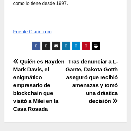
como lo tiene desde 1997.
Fuente Clarin.com
Navegación
Quién es Hayden
Tras denunciar a L-
Mark Davis, el
Gante, Dakota Gotth
de
enigmático
aseguró que recibió
entradas
empresario de
amenazas y tomó
blockchain que
una drástica
visitó a Milei en la
decisión
Casa Rosada