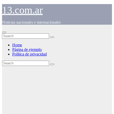
Skip
13.com.ar
to
content
Noticias nacionales e internacionales
Home
Página de ejemplo
Política de privacidad