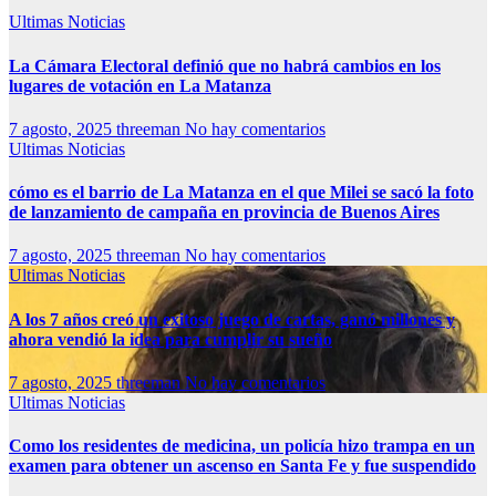
Ultimas Noticias
La Cámara Electoral definió que no habrá cambios en los
lugares de votación en La Matanza
7 agosto, 2025
threeman
No hay comentarios
Ultimas Noticias
cómo es el barrio de La Matanza en el que Milei se sacó la foto
de lanzamiento de campaña en provincia de Buenos Aires
7 agosto, 2025
threeman
No hay comentarios
Ultimas Noticias
A los 7 años creó un exitoso juego de cartas, ganó millones y
ahora vendió la idea para cumplir su sueño
7 agosto, 2025
threeman
No hay comentarios
Ultimas Noticias
Como los residentes de medicina, un policía hizo trampa en un
examen para obtener un ascenso en Santa Fe y fue suspendido