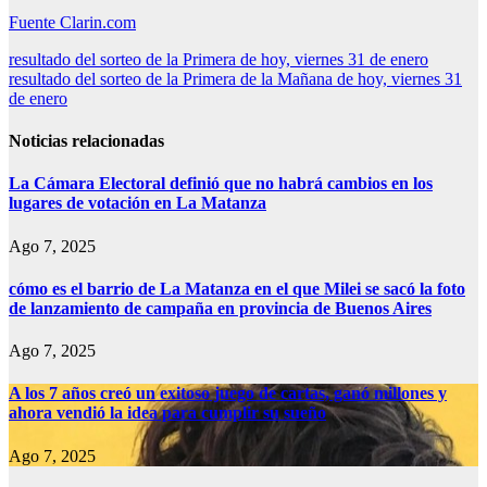
Fuente Clarin.com
Navegación
resultado del sorteo de la Primera de hoy, viernes 31 de enero
resultado del sorteo de la Primera de la Mañana de hoy, viernes 31
de
de enero
entradas
Noticias relacionadas
La Cámara Electoral definió que no habrá cambios en los
lugares de votación en La Matanza
Ago 7, 2025
cómo es el barrio de La Matanza en el que Milei se sacó la foto
de lanzamiento de campaña en provincia de Buenos Aires
Ago 7, 2025
A los 7 años creó un exitoso juego de cartas, ganó millones y
ahora vendió la idea para cumplir su sueño
Ago 7, 2025