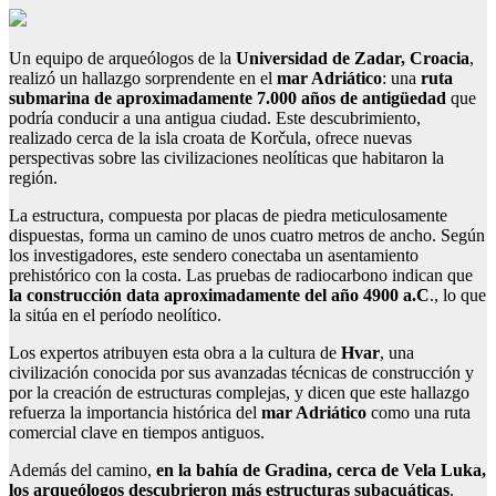
Un equipo de arqueólogos de la
Universidad de Zadar, Croacia
,
realizó un hallazgo sorprendente en el
mar Adriático
: una
ruta
submarina de aproximadamente 7.000 años de antigüedad
que
podría conducir a una antigua ciudad. Este descubrimiento,
realizado cerca de la isla croata de Korčula, ofrece nuevas
perspectivas sobre las civilizaciones neolíticas que habitaron la
región.
La estructura, compuesta por placas de piedra meticulosamente
dispuestas, forma un camino de unos cuatro metros de ancho. Según
los investigadores, este sendero conectaba un asentamiento
prehistórico con la costa. Las pruebas de radiocarbono indican que
la construcción data aproximadamente del año 4900 a.C
., lo que
la sitúa en el período neolítico.
Los expertos atribuyen esta obra a la cultura de
Hvar
, una
civilización conocida por sus avanzadas técnicas de construcción y
por la creación de estructuras complejas, y dicen que este hallazgo
refuerza la importancia histórica del
mar Adriático
como una ruta
comercial clave en tiempos antiguos.
Además del camino,
en la bahía de Gradina, cerca de Vela Luka,
los arqueólogos descubrieron más estructuras subacuáticas
.