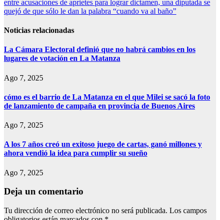
entre acusaciones de aprietes para lograr dictamen, una diputada se
de
quejó de que sólo le dan la palabra “cuando va al baño”
entradas
Noticias relacionadas
La Cámara Electoral definió que no habrá cambios en los
lugares de votación en La Matanza
Ago 7, 2025
cómo es el barrio de La Matanza en el que Milei se sacó la foto
de lanzamiento de campaña en provincia de Buenos Aires
Ago 7, 2025
A los 7 años creó un exitoso juego de cartas, ganó millones y
ahora vendió la idea para cumplir su sueño
Ago 7, 2025
Deja un comentario
Tu dirección de correo electrónico no será publicada.
Los campos
obligatorios están marcados con
*