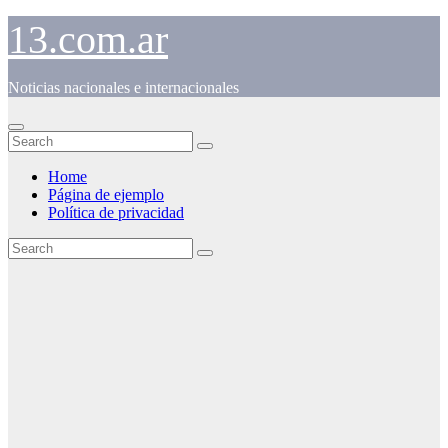
Skip
13.com.ar
to
content
Noticias nacionales e internacionales
Home
Página de ejemplo
Política de privacidad