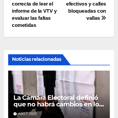
correcta de leer el
efectivos y calles
de
informe de la VTV y
bloqueadas con
entradas
evaluar las faltas
vallas
cometidas
Noticias relacionadas
La Cámara Electoral definió
que no habrá cambios en los
lugares de votación en La
AGO 7, 2025
Matanza