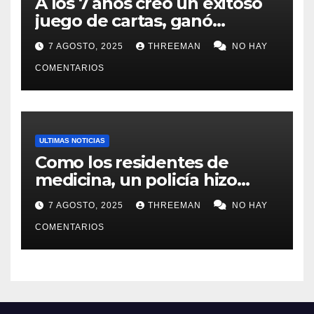
A los 7 años creó un exitoso
juego de cartas, ganó
millones y ahora vendió la
7 AGOSTO, 2025
THREEMAN
NO HAY
idea para cumplir su sueño
COMENTARIOS
ULTIMAS NOTICIAS
Como los residentes de
medicina, un policía hizo
trampa en un examen para
7 AGOSTO, 2025
THREEMAN
NO HAY
obtener un ascenso en Santa
Fe y fue suspendido
COMENTARIOS