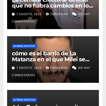
que no habrá cambios en los
lugares de votación en La
7 AGOSTO, 2025
THREEMAN
NO HAY
Matanza
COMENTARIOS
ULTIMAS NOTICIAS
cómo es el barrio de La
Matanza en el que Milei se
sacó la foto de lanzamiento
7 AGOSTO, 2025
THREEMAN
NO HAY
de campaña en provincia de
Buenos Aires
COMENTARIOS
ULTIMAS NOTICIAS