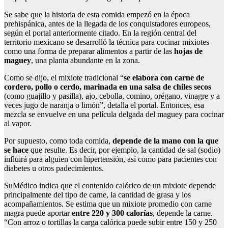
Se sabe que la historia de esta comida empezó en la época
prehispánica, antes de la llegada de los conquistadores europeos,
según el portal anteriormente citado. En la región central del
territorio mexicano se desarrolló la técnica para cocinar mixiotes
como una forma de preparar alimentos a partir de las
hojas de
maguey
, una planta abundante en la zona.
Como se dijo, el mixiote tradicional “
se elabora con carne de
cordero, pollo o cerdo, marinada en una salsa de chiles secos
(como guajillo y pasilla), ajo, cebolla, comino, orégano, vinagre y a
veces jugo de naranja o limón”, detalla el portal. Entonces, esa
mezcla se envuelve en una película delgada del maguey para cocinar
al vapor.
Por supuesto, como toda comida,
depende de la mano con la que
se
hace
que resulte. Es decir, por ejemplo, la cantidad de sal (sodio)
influirá para alguien con hipertensión, así como para pacientes con
diabetes u otros padecimientos.
SuMédico indica que el contenido calórico de un mixiote depende
principalmente del tipo de carne, la cantidad de grasa y los
acompañamientos. Se estima que un mixiote promedio con carne
magra puede aportar
entre 220 y 300 calorías
, depende la carne.
“Con arroz o tortillas la carga calórica puede subir entre 150 y 250