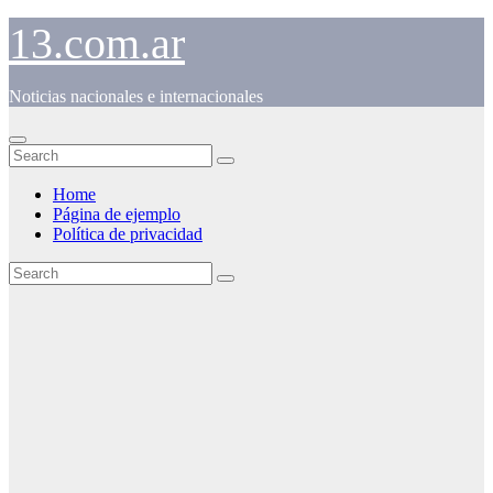
Skip
13.com.ar
to
content
Noticias nacionales e internacionales
Home
Página de ejemplo
Política de privacidad