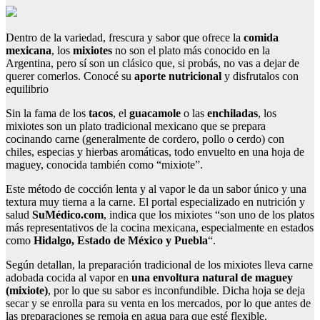
Dentro de la variedad, frescura y sabor que ofrece la
comida
mexicana
, los
mixiotes
no son el plato más conocido en la
Argentina, pero sí son un clásico que, si probás, no vas a dejar de
querer comerlos. Conocé su
aporte nutricional
y disfrutalos con
equilibrio
Sin la fama de los
tacos
, el
guacamole
o las
enchiladas
, los
mixiotes son un plato tradicional mexicano que se prepara
cocinando carne (generalmente de cordero, pollo o cerdo) con
chiles, especias y hierbas aromáticas, todo envuelto en una hoja de
maguey, conocida también como “mixiote”.
Este método de cocción lenta y al vapor le da un sabor único y una
textura muy tierna a la carne. El portal especializado en nutrición y
salud
SuMédico.com
, indica que los mixiotes “son uno de los platos
más representativos de la cocina mexicana, especialmente en estados
como
Hidalgo, Estado de México y Puebla
“.
Según detallan, la preparación tradicional de los mixiotes lleva carne
adobada cocida al vapor en
una envoltura natural de maguey
(mixiote)
, por lo que su sabor es inconfundible. Dicha hoja se deja
secar y se enrolla para su venta en los mercados, por lo que antes de
las preparaciones se remoja en agua para que esté flexible.