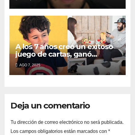
de campaña en provincia de
Buenos Aires
A los 7 años creó un exitoso
juego de cartas, ganó
millones y ahora vendió la
AGO 7, 2025
idea para cumplir su sueño
Deja un comentario
Tu dirección de correo electrónico no será publicada.
Los campos obligatorios están marcados con
*