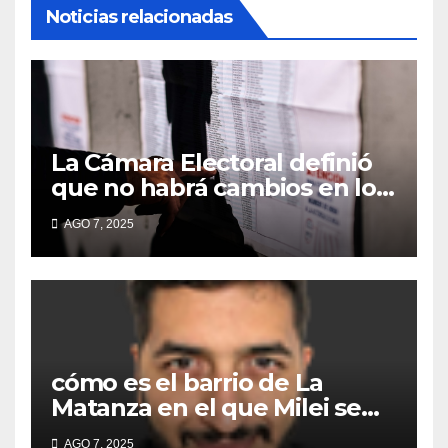
Noticias relacionadas
La Cámara Electoral definió
que no habrá cambios en los
lugares de votación en La
AGO 7, 2025
Matanza
cómo es el barrio de La
Matanza en el que Milei se
sacó la foto de lanzamiento
AGO 7, 2025