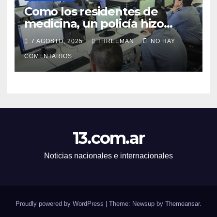
Como los residentes de
medicina, un policía hizo
trampa en un examen para
7 AGOSTO, 2025
THREEMAN
NO HAY
obtener un ascenso en Santa
Fe y fue suspendido
COMENTARIOS
13.com.ar
Noticias nacionales e internacionales
Proudly powered by WordPress
|
Theme: Newsup by
Themeansar
.