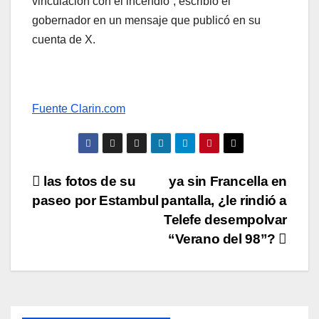
vinculación con el incendio”, escribió el
gobernador en un mensaje que publicó en su
cuenta de X.
Fuente Clarin.com
Navegación
las fotos de su
ya sin Francella en
paseo por Estambul
pantalla, ¿le rindió a
de
Telefe desempolvar
entradas
“Verano del 98”?