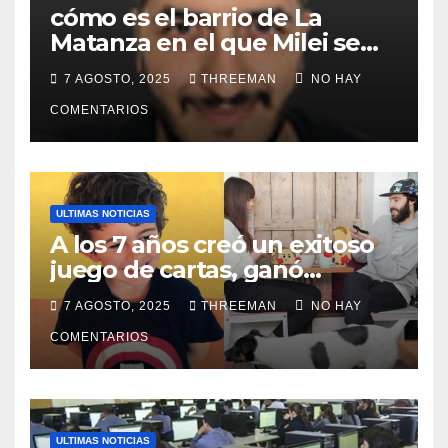
cómo es el barrio de La
Matanza en el que Milei se
sacó la foto de lanzamiento
7 AGOSTO, 2025
THREEMAN
NO HAY
de campaña en provincia de
Buenos Aires
COMENTARIOS
ULTIMAS NOTICIAS
A los 7 años creó un exitoso
juego de cartas, ganó
millones y ahora vendió la
7 AGOSTO, 2025
THREEMAN
NO HAY
idea para cumplir su sueño
COMENTARIOS
ULTIMAS NOTICIAS