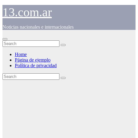
Skip
13.com.ar
to
content
Noticias nacionales e internacionales
Home
Página de ejemplo
Política de privacidad