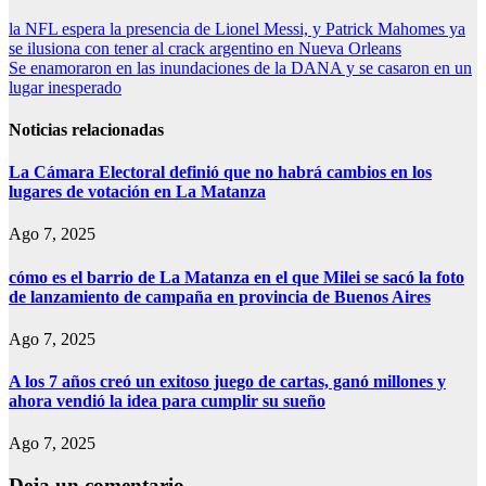
Navegación
la NFL espera la presencia de Lionel Messi, y Patrick Mahomes ya
se ilusiona con tener al crack argentino en Nueva Orleans
de
Se enamoraron en las inundaciones de la DANA y se casaron en un
entradas
lugar inesperado
Noticias relacionadas
La Cámara Electoral definió que no habrá cambios en los
lugares de votación en La Matanza
Ago 7, 2025
cómo es el barrio de La Matanza en el que Milei se sacó la foto
de lanzamiento de campaña en provincia de Buenos Aires
Ago 7, 2025
A los 7 años creó un exitoso juego de cartas, ganó millones y
ahora vendió la idea para cumplir su sueño
Ago 7, 2025
Deja un comentario