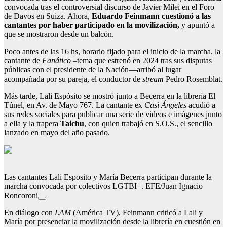
convocada tras el controversial discurso de Javier Milei en el Foro
de Davos en Suiza. Ahora,
Eduardo Feinmann cuestionó a las
cantantes por haber participado en la movilización,
y apuntó a
que se mostraron desde un balcón.
Poco antes de las 16 hs, horario fijado para el inicio de la marcha, la
cantante de
Fanático –
tema que estrenó en 2024 tras sus disputas
públicas con el presidente de la Nación—arribó al lugar
acompañada por su pareja, el conductor de
stream
Pedro Rosemblat.
Más tarde, Lali Espósito se mostró junto a Becerra en la librería El
Túnel, en Av. de Mayo 767. La cantante ex
Casi Ángeles
acudió a
sus redes sociales para publicar una serie de videos e imágenes junto
a ella y la trapera
Taichu
, con quien trabajó en S.O.S., el sencillo
lanzado en mayo del año pasado.
Las cantantes Lali Esposito y María Becerra participan durante la
marcha convocada por colectivos LGTBI+. EFE/Juan Ignacio
Roncoroni
En diálogo con
LAM
(América TV), Feinmann criticó a Lali y
María por presenciar la movilización desde la librería en cuestión en