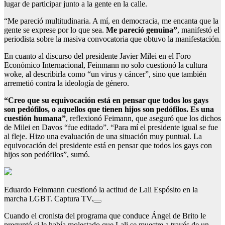
lugar de participar junto a la gente en la calle.
“Me pareció multitudinaria. A mí, en democracia, me encanta que la
gente se exprese por lo que sea.
Me pareció genuina”
, manifestó el
periodista sobre la masiva convocatoria que obtuvo la manifestación.
En cuanto al discurso del presidente Javier Milei en el Foro
Económico Internacional, Feinmann no solo cuestionó la cultura
woke, al describirla como “un virus y cáncer”, sino que también
arremetió contra la ideología de género.
“Creo que su equivocación está en pensar que todos los gays
son pedófilos, o aquellos que tienen hijos son pedófilos. Es una
cuestión humana”
, reflexionó Feimann, que aseguró que los dichos
de Milei en Davos “fue editado”. “Para mí el presidente igual se fue
al fleje. Hizo una evaluación de una situación muy puntual. La
equivocación del presidente está en pensar que todos los gays con
hijos son pedófilos”, sumó.
Eduardo Feinmann cuestionó la actitud de Lali Espósito en la
marcha LGBT. Captura TV.
Cuando el cronista del programa que conduce Ángel de Brito le
preguntó si le había molestado que Lali se muestre a través de un