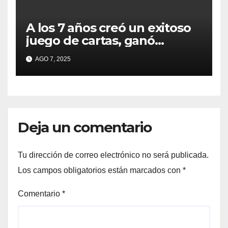
A los 7 años creó un exitoso
juego de cartas, ganó
millones y ahora vendió la
AGO 7, 2025
idea para cumplir su sueño
Deja un comentario
Tu dirección de correo electrónico no será publicada.
Los campos obligatorios están marcados con
*
Comentario
*