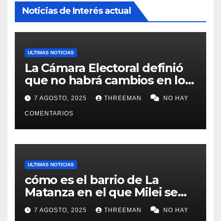
Noticias de Interés actual
ULTIMAS NOTICIAS
La Cámara Electoral definió
que no habrá cambios en los
lugares de votación en La
7 AGOSTO, 2025
THREEMAN
NO HAY
Matanza
COMENTARIOS
ULTIMAS NOTICIAS
cómo es el barrio de La
Matanza en el que Milei se
sacó la foto de lanzamiento
7 AGOSTO, 2025
THREEMAN
NO HAY
de campaña en provincia de