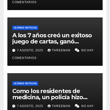
Buenos Aires
COMENTARIOS
ULTIMAS NOTICIAS
A los 7 años creó un exitoso
juego de cartas, ganó
millones y ahora vendió la
7 AGOSTO, 2025
THREEMAN
NO HAY
idea para cumplir su sueño
COMENTARIOS
ULTIMAS NOTICIAS
Como los residentes de
medicina, un policía hizo
trampa en un examen para
7 AGOSTO, 2025
THREEMAN
NO HAY
obtener un ascenso en Santa