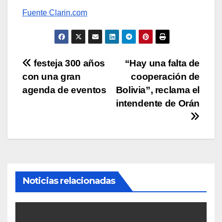
Fuente Clarin.com
Navegación
festeja 300 años
“Hay una falta de
con una gran
cooperación de
de
agenda de eventos
Bolivia”, reclama el
entradas
intendente de Orán
Noticias relacionadas