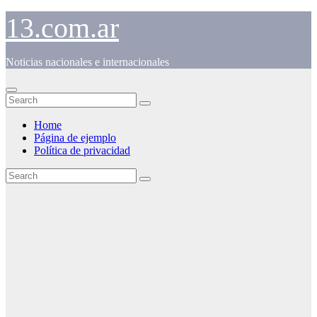
Skip
13.com.ar
to
content
Noticias nacionales e internacionales
Home
Página de ejemplo
Política de privacidad