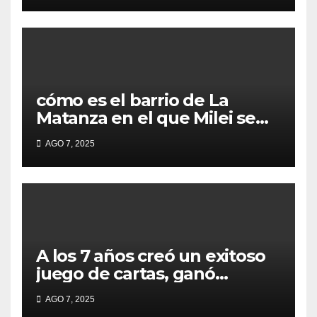
cómo es el barrio de La
Matanza en el que Milei se
sacó la foto de lanzamiento
AGO 7, 2025
de campaña en provincia de
Buenos Aires
A los 7 años creó un exitoso
juego de cartas, ganó
millones y ahora vendió la
AGO 7, 2025
idea para cumplir su sueño