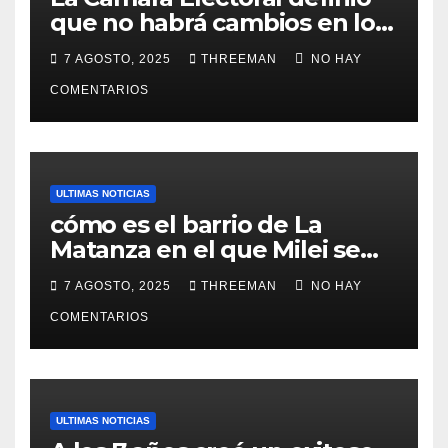
que no habrá cambios en los
lugares de votación en La
7 AGOSTO, 2025
THREEMAN
NO HAY
Matanza
COMENTARIOS
ULTIMAS NOTICIAS
cómo es el barrio de La
Matanza en el que Milei se
sacó la foto de lanzamiento
7 AGOSTO, 2025
THREEMAN
NO HAY
de campaña en provincia de
Buenos Aires
COMENTARIOS
ULTIMAS NOTICIAS