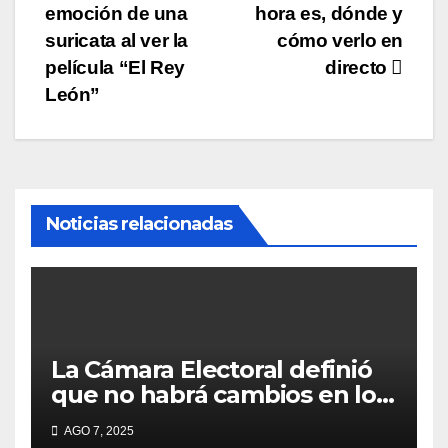
emoción de una
hora es, dónde y
de
suricata al ver la
cómo verlo en
entradas
película “El Rey
directo
León”
Noticias relacionadas
La Cámara Electoral definió
que no habrá cambios en los
lugares de votación en La
AGO 7, 2025
Matanza