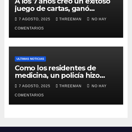
A los 7 años creó un exitoso
juego de cartas, ganó
millones y ahora vendió la
7 AGOSTO, 2025
THREEMAN
NO HAY
idea para cumplir su sueño
COMENTARIOS
ULTIMAS NOTICIAS
Como los residentes de
medicina, un policía hizo
trampa en un examen para
7 AGOSTO, 2025
THREEMAN
NO HAY
obtener un ascenso en Santa
Fe y fue suspendido
COMENTARIOS