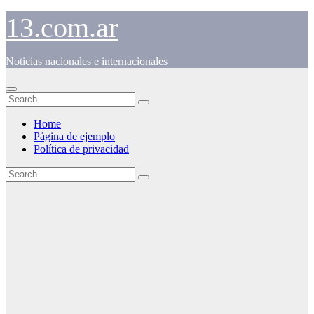
Skip
13.com.ar
to
content
Noticias nacionales e internacionales
Home
Página de ejemplo
Política de privacidad