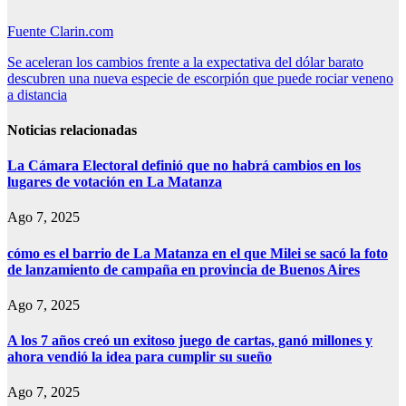
Fuente Clarin.com
Navegación
Se aceleran los cambios frente a la expectativa del dólar barato
descubren una nueva especie de escorpión que puede rociar veneno
de
a distancia
entradas
Noticias relacionadas
La Cámara Electoral definió que no habrá cambios en los
lugares de votación en La Matanza
Ago 7, 2025
cómo es el barrio de La Matanza en el que Milei se sacó la foto
de lanzamiento de campaña en provincia de Buenos Aires
Ago 7, 2025
A los 7 años creó un exitoso juego de cartas, ganó millones y
ahora vendió la idea para cumplir su sueño
Ago 7, 2025