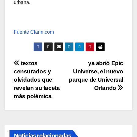
urbana.
Fuente Clarin.com
Navegación
textos
ya abrió Epic
censurados y
Universe, el nuevo
de
olvidados que
parque de Universal
entradas
revelan su faceta
Orlando
más polémica
Noticias relacionadas