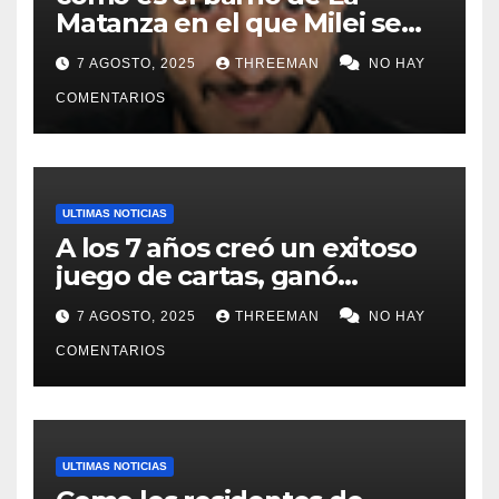
Matanza en el que Milei se
sacó la foto de lanzamiento
7 AGOSTO, 2025
THREEMAN
NO HAY
de campaña en provincia de
Buenos Aires
COMENTARIOS
ULTIMAS NOTICIAS
A los 7 años creó un exitoso
juego de cartas, ganó
millones y ahora vendió la
7 AGOSTO, 2025
THREEMAN
NO HAY
idea para cumplir su sueño
COMENTARIOS
ULTIMAS NOTICIAS