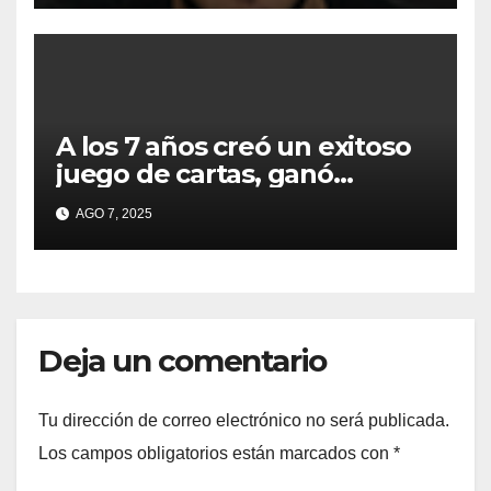
Buenos Aires
A los 7 años creó un exitoso
juego de cartas, ganó
millones y ahora vendió la
AGO 7, 2025
idea para cumplir su sueño
Deja un comentario
Tu dirección de correo electrónico no será publicada.
Los campos obligatorios están marcados con
*