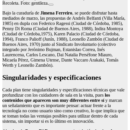
Recoleta. Foto: gentileza.
Bajo la curaduría de
Jimena Ferreiro
, se puede disfrutar hasta
mediados de marzo, las propuestas de Andrés Belfanti (Villa María,
1985) en dupla con Federico Ragessi (Ciudad de Córdoba, 1985),
Penny Di Roma (Ciudad de Buenos Aires, 1988), Indira Montoya
(Ciudad de Córdoba,1975), Karen Palacio (Ciudad de Córdoba,
1994), Franco Palioff (Junín, 1988), Leonello Zambón (Ciudad de
Buenos Aires, 1970) junto al Sindicato Involuntario (colectivo
integrado por Jerónimo Bujman, Estanislao Correa, Inés
Laurencena, Carlos Lescano, Dai Natalia Perséfone Miauro,
Micaela Pérez, Gimena Utense, Dante Vaccaro Arakaki, Tomás
Werth y Leonello Zambón).
Singularidades y especificaciones
Cada plan tiene singularidades y especificaciones técnicas que vale
profundizar con los cuidadores de sala en la visita, pues
los
contenidos que aparecen son muy diferentes entre sí
y marcan
un señalamiento que es importante pensar: actuar frente a la
tecnología no como usuario sino como creativo, lo que implica que
se toman todas las ventajas posibles para utilizar dentro de cada
sistema, sin importar si es lo último en innovación.