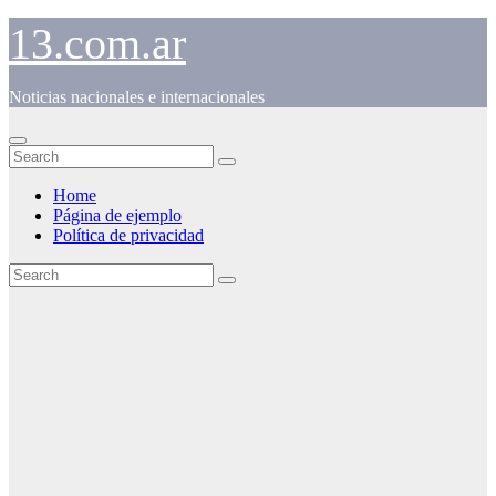
Skip
13.com.ar
to
content
Noticias nacionales e internacionales
Home
Página de ejemplo
Política de privacidad