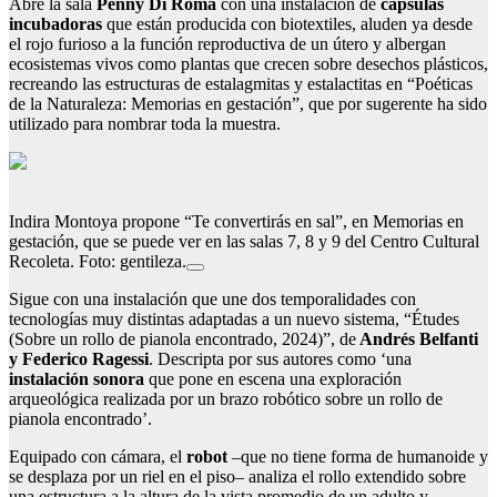
Abre la sala
Penny Di Roma
con una instalación de
cápsulas
incubadoras
que están producida con biotextiles, aluden ya desde
el rojo furioso a la función reproductiva de un útero y albergan
ecosistemas vivos como plantas que crecen sobre desechos plásticos,
recreando las estructuras de estalagmitas y estalactitas en “Poéticas
de la Naturaleza: Memorias en gestación”, que por sugerente ha sido
utilizado para nombrar toda la muestra.
Indira Montoya propone “Te convertirás en sal”, en Memorias en
gestación, que se puede ver en las salas 7, 8 y 9 del Centro Cultural
Recoleta. Foto: gentileza.
Sigue con una instalación que une dos temporalidades con
tecnologías muy distintas adaptadas a un nuevo sistema, “Études
(Sobre un rollo de pianola encontrado, 2024)”, de
Andrés Belfanti
y Federico Ragessi
. Descripta por sus autores como ‘una
instalación sonora
que pone en escena una exploración
arqueológica realizada por un brazo robótico sobre un rollo de
pianola encontrado’.
Equipado con cámara, el
robot
–que no tiene forma de humanoide y
se desplaza por un riel en el piso– analiza el rollo extendido sobre
una estructura a la altura de la vista promedio de un adulto y,