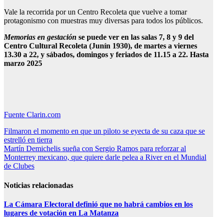
Vale la recorrida por un Centro Recoleta que vuelve a tomar
protagonismo con muestras muy diversas para todos los públicos.
Memorias en gestación
se puede ver en las salas 7, 8 y 9 del
Centro Cultural Recoleta (Junín 1930), de martes a viernes
13.30 a 22, y sábados, domingos y feriados de 11.15 a 22. Hasta
marzo 2025
Fuente Clarin.com
Navegación
Filmaron el momento en que un piloto se eyecta de su caza que se
estrelló en tierra
de
Martín Demichelis sueña con Sergio Ramos para reforzar al
entradas
Monterrey mexicano, que quiere darle pelea a River en el Mundial
de Clubes
Noticias relacionadas
La Cámara Electoral definió que no habrá cambios en los
lugares de votación en La Matanza