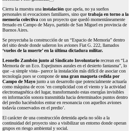
Cierra la muestra una
instalación
que apela, no ya sueños
personales ni evocaciones familiares, sino que
trabaja en torno a la
memoria colectiva
con un proyecto que quedó momentáneamente
frenado en Campo de Mayo, partido de San Miguel en provincia de
Buenos Aires.
Se proyectaba la construcción de un “Espacio de Memoria” dentro
del sitio desde donde salieron los aviones Fiat G. 222, llamados
‘vuelos de la muerte’ en la última dictadura militar.
Leonello Zambón junto al Sindicato Involuntario
recrean en “La
Memoria de un Eco. Espejismos aurales en el desierto fantasma”, lo
que –a simple vista– parece la instalación más difícil de asociar con
tecnología pues se compone de
una gran maqueta cedida por
Campo de Mayo
junto a un desarrollo que potencialmente actuaría
como máquina de ecos ‘en complicidad con el viento y la actividad
electromagnética del lugar, transformando estas energías invisibles
en información sonora transmitida hacia determinados puntos dentro
del predio haciéndolos entrar en resonancia con aquellos aviones
todavía conservados en el predio’.
El carácter de una construcción detenida apela no sólo a la
continuidad del proyecto sino a visibilizar un entorno donde operan
grupos en riesgo ambiental y social.