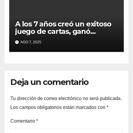
A los 7 años creó un exitoso
juego de cartas, ganó
millones y ahora vendió la
AGO 7, 2025
idea para cumplir su sueño
Deja un comentario
Tu dirección de correo electrónico no será publicada.
Los campos obligatorios están marcados con
*
Comentario
*