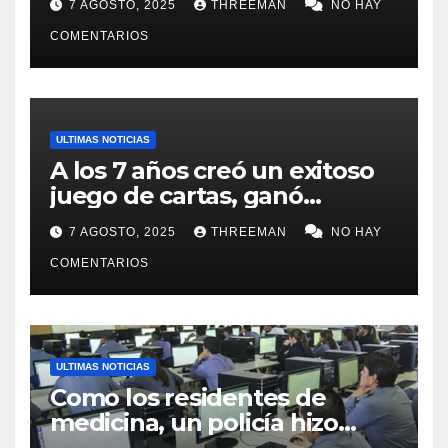
7 AGOSTO, 2025
THREEMAN
NO HAY
de campaña en provincia de
Buenos Aires
COMENTARIOS
ULTIMAS NOTICIAS
A los 7 años creó un exitoso
juego de cartas, ganó
millones y ahora vendió la
7 AGOSTO, 2025
THREEMAN
NO HAY
idea para cumplir su sueño
COMENTARIOS
ULTIMAS NOTICIAS
Como los residentes de
medicina, un policía hizo
trampa en un examen para