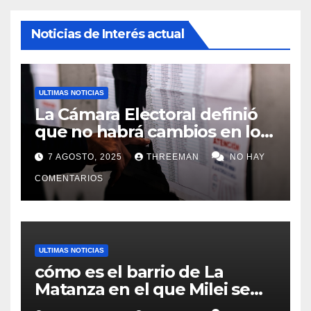
Noticias de Interés actual
ULTIMAS NOTICIAS
La Cámara Electoral definió
que no habrá cambios en los
lugares de votación en La
7 AGOSTO, 2025
THREEMAN
NO HAY
Matanza
COMENTARIOS
ULTIMAS NOTICIAS
cómo es el barrio de La
Matanza en el que Milei se
sacó la foto de lanzamiento