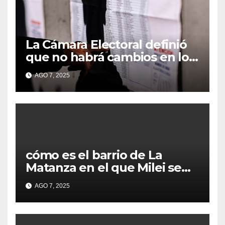
La Cámara Electoral definió
que no habrá cambios en los
lugares de votación en La
AGO 7, 2025
Matanza
cómo es el barrio de La
Matanza en el que Milei se
sacó la foto de lanzamiento
AGO 7, 2025
de campaña en provincia de
Buenos Aires