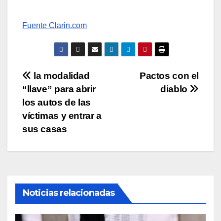
Fuente Clarin.com
Navegación
la modalidad
Pactos con el
“llave” para abrir
diablo
de
los autos de las
entradas
víctimas y entrar a
sus casas
Noticias relacionadas