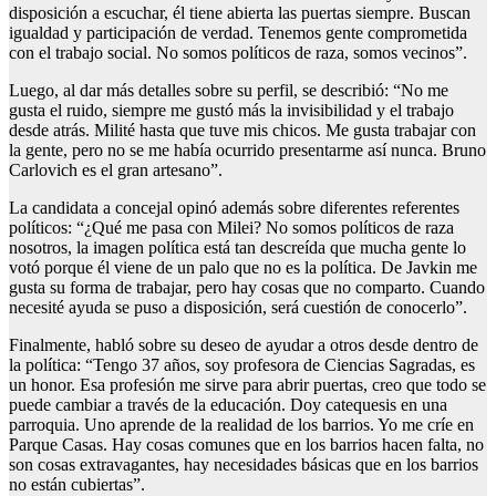
disposición a escuchar, él tiene abierta las puertas siempre. Buscan
igualdad y participación de verdad. Tenemos gente comprometida
con el trabajo social. No somos políticos de raza, somos vecinos”.
Luego, al dar más detalles sobre su perfil, se describió: “No me
gusta el ruido, siempre me gustó más la invisibilidad y el trabajo
desde atrás. Milité hasta que tuve mis chicos. Me gusta trabajar con
la gente, pero no se me había ocurrido presentarme así nunca. Bruno
Carlovich es el gran artesano”.
La candidata a concejal opinó además sobre diferentes referentes
políticos: “¿Qué me pasa con Milei? No somos políticos de raza
nosotros, la imagen política está tan descreída que mucha gente lo
votó porque él viene de un palo que no es la política. De Javkin me
gusta su forma de trabajar, pero hay cosas que no comparto. Cuando
necesité ayuda se puso a disposición, será cuestión de conocerlo”.
Finalmente, habló sobre su deseo de ayudar a otros desde dentro de
la política: “Tengo 37 años, soy profesora de Ciencias Sagradas, es
un honor. Esa profesión me sirve para abrir puertas, creo que todo se
puede cambiar a través de la educación. Doy catequesis en una
parroquia. Uno aprende de la realidad de los barrios. Yo me críe en
Parque Casas. Hay cosas comunes que en los barrios hacen falta, no
son cosas extravagantes, hay necesidades básicas que en los barrios
no están cubiertas”.