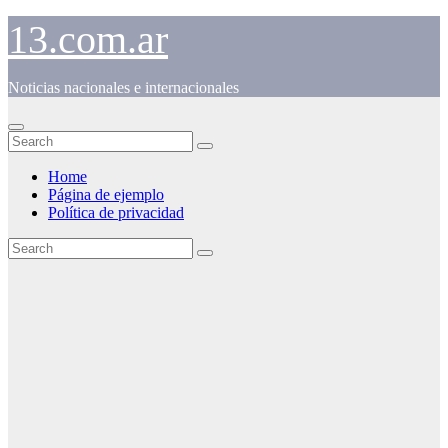
Skip
13.com.ar
to
content
Noticias nacionales e internacionales
Home
Página de ejemplo
Política de privacidad