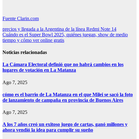
Fuente Clarin.com
Navegación
precios y llegada a la Argentina de la línea Redmi Note 14
Cuándo es el Super Bowl 2025, quiénes juegan, show de medio
de
tiempo y cómo ver online gratis
entradas
Noticias relacionadas
La Cámara Electoral definió que no habrá cambios en los
lugares de votación en La Matanza
Ago 7, 2025
cómo es el barrio de La Matanza en el que Milei se sacó la foto
de lanzamiento de campaña en provincia de Buenos Aires
Ago 7, 2025
A los 7 años creó un exitoso juego de cartas, ganó millones y
ahora vendió la idea para cumplir su sueño