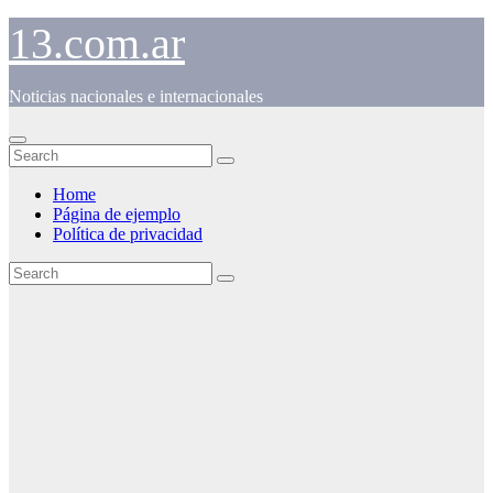
Skip
13.com.ar
to
content
Noticias nacionales e internacionales
Home
Página de ejemplo
Política de privacidad