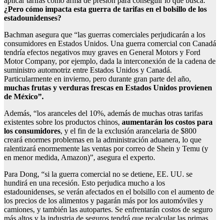
aplicar tarifas como arma de presión para conseguir lo que busca.
¿Pero cómo impacta esta guerra de tarifas en el bolsillo de los
estadounidenses?
Bachman asegura que “las guerras comerciales perjudicarán a los
consumidores en Estados Unidos. Una guerra comercial con Canadá
tendría efectos negativos muy graves en General Motors y Ford
Motor Company, por ejemplo, dada la interconexión de la cadena de
suministro automotriz entre Estados Unidos y Canadá.
Particularmente en invierno, pero durante gran parte del año,
muchas frutas y verduras frescas en Estados Unidos provienen
de México”.
Además, “los aranceles del 10%, además de muchas otras tarifas
existentes sobre los productos chinos,
aumentarán los costos para
los consumidores
, y el fin de la exclusión arancelaria de $800
creará enormes problemas en la administración aduanera, lo que
ralentizará enormemente las ventas por correo de Shein y Temu (y
en menor medida, Amazon)”, asegura el experto.
Para Dong, “si la guerra comercial no se detiene, EE. UU. se
hundirá en una recesión. Esto perjudica mucho a los
estadounidenses, se verán afectados en el bolsillo con el aumento de
los precios de los alimentos y pagarán más por los automóviles y
camiones, y también las autopartes. Se enfrentarán costos de seguro
más altos y la industria de seguros tendrá que recalcular las primas