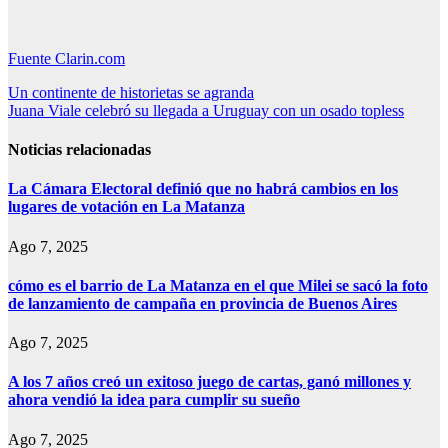
Fuente Clarin.com
Navegación
Un continente de historietas se agranda
Juana Viale celebró su llegada a Uruguay con un osado topless
de
entradas
Noticias relacionadas
La Cámara Electoral definió que no habrá cambios en los
lugares de votación en La Matanza
Ago 7, 2025
cómo es el barrio de La Matanza en el que Milei se sacó la foto
de lanzamiento de campaña en provincia de Buenos Aires
Ago 7, 2025
A los 7 años creó un exitoso juego de cartas, ganó millones y
ahora vendió la idea para cumplir su sueño
Ago 7, 2025