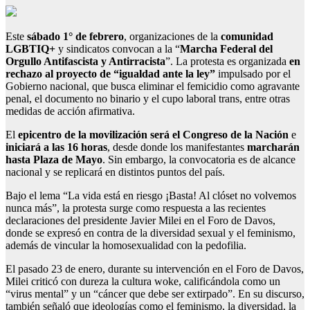
Este
sábado 1° de febrero
, organizaciones de la
comunidad
LGBTIQ+
y sindicatos convocan a la “
Marcha Federal del
Orgullo Antifascista y Antirracista
”. La protesta es organizada
en
rechazo al proyecto de “igualdad ante la ley”
impulsado por el
Gobierno nacional, que busca eliminar el femicidio como agravante
penal, el documento no binario y el cupo laboral trans, entre otras
medidas de acción afirmativa.
El
epicentro de la movilización será el
Congreso de la Nación
e
iniciará a las 16 horas
, desde donde los manifestantes
marcharán
hasta Plaza de Mayo
. Sin embargo, la convocatoria es de alcance
nacional y se replicará en distintos puntos del país.
Bajo el lema “La vida está en riesgo ¡Basta! Al clóset no volvemos
nunca más”, la protesta surge como respuesta a las recientes
declaraciones del presidente Javier Milei en el Foro de Davos,
donde se expresó en contra de la diversidad sexual y el feminismo,
además de vincular la homosexualidad con la pedofilia.
El pasado 23 de enero, durante su intervención en el Foro de Davos,
Milei criticó con dureza la cultura woke, calificándola como un
“virus mental” y un “cáncer que debe ser extirpado”. En su discurso,
también señaló que ideologías como el feminismo, la diversidad, la