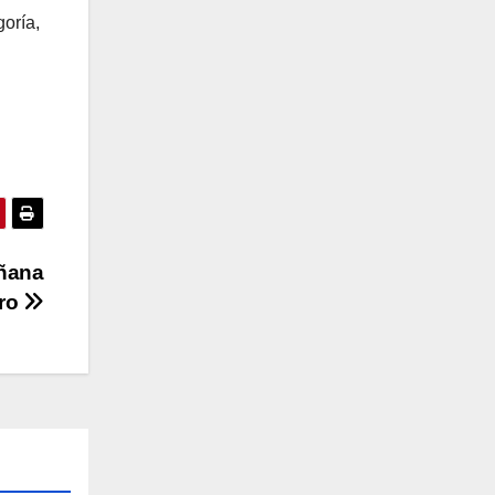
goría,
añana
ero