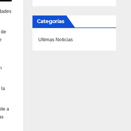
idades
Categorías
 de
Ultimas Noticias
e
n
 la
ite a
as