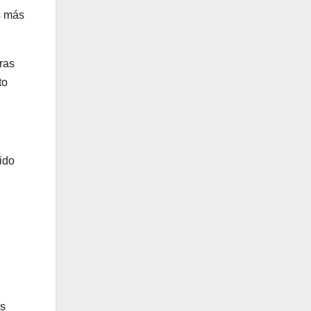
s más
ras
to
rido
os