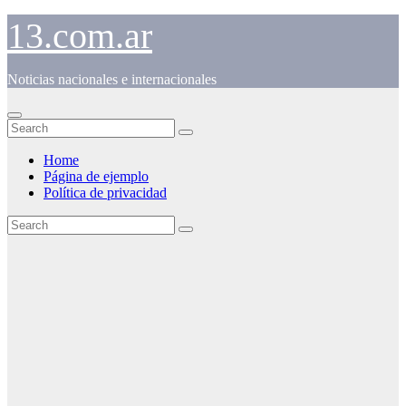
Skip
13.com.ar
to
content
Noticias nacionales e internacionales
Home
Página de ejemplo
Política de privacidad