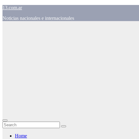
Skip
13.com.ar
to
Noticias nacionales e internacionales
content
Home