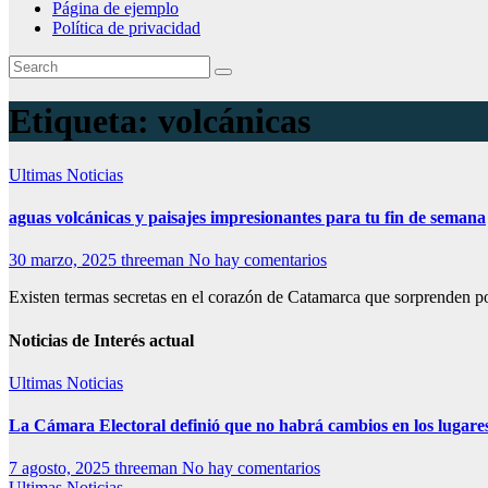
Página de ejemplo
Política de privacidad
Etiqueta:
volcánicas
Ultimas Noticias
aguas volcánicas y paisajes impresionantes para tu fin de semana
30 marzo, 2025
threeman
No hay comentarios
Existen termas secretas en el corazón de Catamarca que sorprenden por
Noticias de Interés actual
Ultimas Noticias
La Cámara Electoral definió que no habrá cambios en los lugare
7 agosto, 2025
threeman
No hay comentarios
Ultimas Noticias