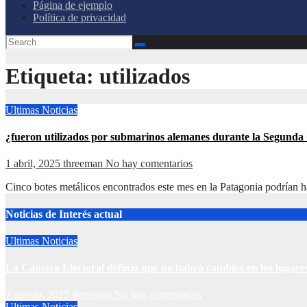
Página de ejemplo
Política de privacidad
Etiqueta:
utilizados
Ultimas Noticias
¿fueron utilizados por submarinos alemanes durante la Segund
1 abril, 2025
threeman
No hay comentarios
Cinco botes metálicos encontrados este mes en la Patagonia podrían h
Noticias de Interés actual
Ultimas Noticias
La Cámara Electoral definió que no habrá cambios en los lugare
7 agosto, 2025
threeman
No hay comentarios
Ultimas Noticias