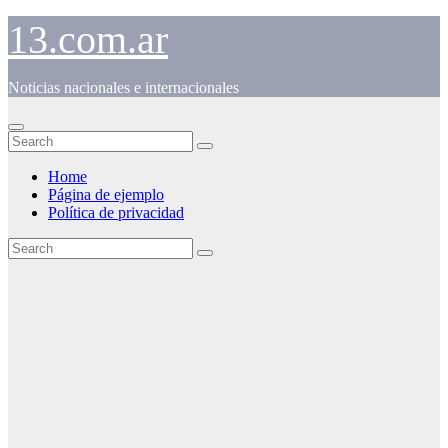
Skip
13.com.ar
to
content
Noticias nacionales e internacionales
Home
Página de ejemplo
Política de privacidad