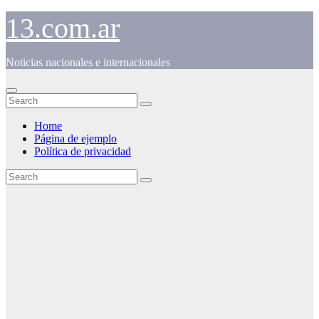
Skip
13.com.ar
to
content
Noticias nacionales e internacionales
Home
Página de ejemplo
Política de privacidad