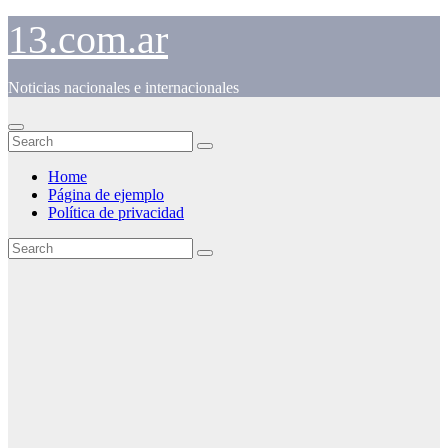
Skip
13.com.ar
to
content
Noticias nacionales e internacionales
Home
Página de ejemplo
Política de privacidad