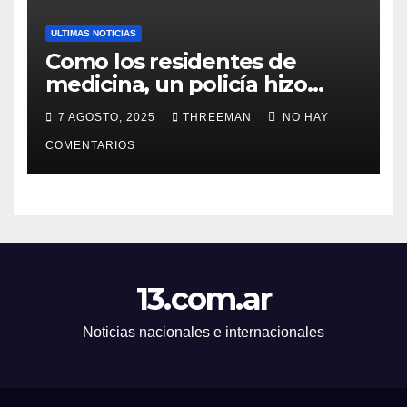
ULTIMAS NOTICIAS
Como los residentes de
medicina, un policía hizo
trampa en un examen para
7 AGOSTO, 2025
THREEMAN
NO HAY
obtener un ascenso en Santa
Fe y fue suspendido
COMENTARIOS
13.com.ar
Noticias nacionales e internacionales