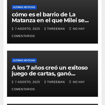
ULTIMAS NOTICIAS
cómo es el barrio de La
Matanza en el que Milei se
sacó la foto de lanzamiento
7 AGOSTO, 2025
THREEMAN
NO HAY
de campaña en provincia de
Buenos Aires
COMENTARIOS
ULTIMAS NOTICIAS
A los 7 años creó un exitoso
juego de cartas, ganó
millones y ahora vendió la
7 AGOSTO, 2025
THREEMAN
NO HAY
idea para cumplir su sueño
COMENTARIOS