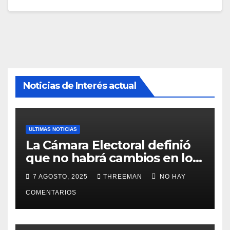
Noticias de Interés actual
ULTIMAS NOTICIAS
La Cámara Electoral definió
que no habrá cambios en los
lugares de votación en La
7 AGOSTO, 2025
THREEMAN
NO HAY
Matanza
COMENTARIOS