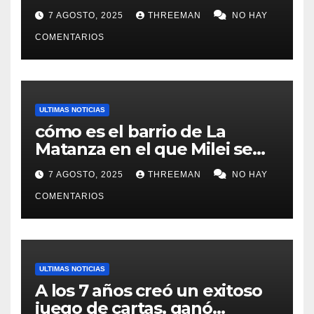
lugares de votación en La
7 AGOSTO, 2025
THREEMAN
NO HAY
Matanza
COMENTARIOS
ULTIMAS NOTICIAS
cómo es el barrio de La
Matanza en el que Milei se
sacó la foto de lanzamiento
7 AGOSTO, 2025
THREEMAN
NO HAY
de campaña en provincia de
Buenos Aires
COMENTARIOS
ULTIMAS NOTICIAS
A los 7 años creó un exitoso
juego de cartas, ganó