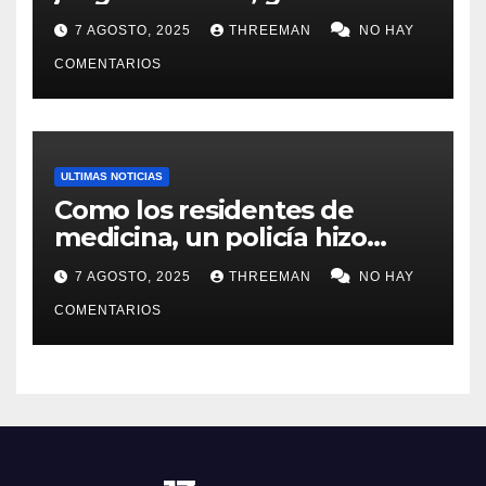
millones y ahora vendió la
7 AGOSTO, 2025
THREEMAN
NO HAY
idea para cumplir su sueño
COMENTARIOS
ULTIMAS NOTICIAS
Como los residentes de
medicina, un policía hizo
trampa en un examen para
7 AGOSTO, 2025
THREEMAN
NO HAY
obtener un ascenso en Santa
Fe y fue suspendido
COMENTARIOS