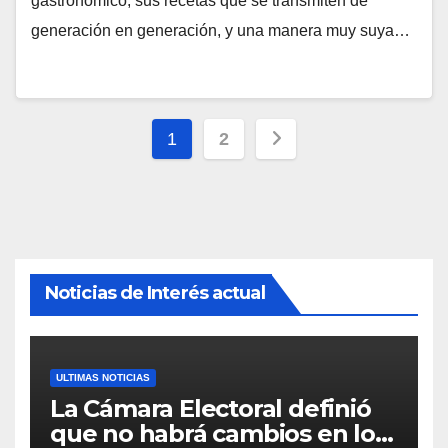
gastronómico, sus recetas que se transmiten de
generación en generación, y una manera muy suya…
Paginación
1
2
de
entradas
Noticias de Interés actual
ULTIMAS NOTICIAS
La Cámara Electoral definió
que no habrá cambios en los