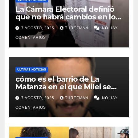
La Cámara Electoral definió
que no habrá cambios en los
lugares de votación en La
7 AGOSTO, 2025
THREEMAN
NO HAY
Matanza
COMENTARIOS
ULTIMAS NOTICIAS
cómo es el barrio de La
Matanza en el que Milei se
sacó la foto de lanzamiento
7 AGOSTO, 2025
THREEMAN
NO HAY
de campaña en provincia de
Buenos Aires
COMENTARIOS