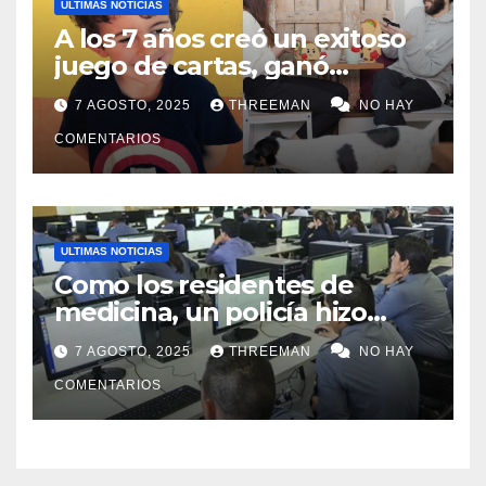
ULTIMAS NOTICIAS
A los 7 años creó un exitoso
juego de cartas, ganó
millones y ahora vendió la
7 AGOSTO, 2025
THREEMAN
NO HAY
idea para cumplir su sueño
COMENTARIOS
ULTIMAS NOTICIAS
Como los residentes de
medicina, un policía hizo
trampa en un examen para
7 AGOSTO, 2025
THREEMAN
NO HAY
obtener un ascenso en Santa
Fe y fue suspendido
COMENTARIOS