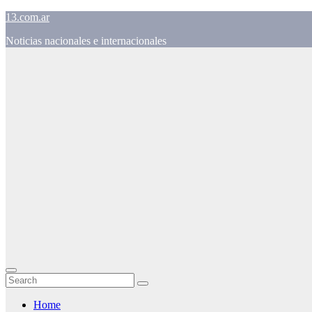
Skip
13.com.ar
to
Noticias nacionales e internacionales
content
Home