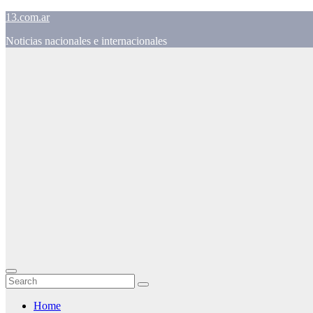
Skip
13.com.ar
to
Noticias nacionales e internacionales
content
Home