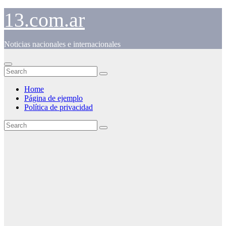
Skip
13.com.ar
to
content
Noticias nacionales e internacionales
Home
Página de ejemplo
Política de privacidad