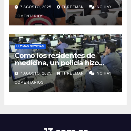
millones y ahora vendió la
7 AGOSTO, 2025
THREEMAN
NO HAY
idea para cumplir su sueño
COMENTARIOS
ULTIMAS NOTICIAS
Como los residentes de
medicina, un policía hizo
trampa en un examen para
7 AGOSTO, 2025
THREEMAN
NO HAY
obtener un ascenso en Santa
Fe y fue suspendido
COMENTARIOS