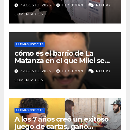
lugares de votación en La
7 AGOSTO, 2025
THREEMAN
NO HAY
Matanza
COMENTARIOS
ULTIMAS NOTICIAS
cómo es el barrio de La
Matanza en el que Milei se
sacó la foto de lanzamiento
7 AGOSTO, 2025
THREEMAN
NO HAY
de campaña en provincia de
Buenos Aires
COMENTARIOS
ULTIMAS NOTICIAS
A los 7 años creó un exitoso
juego de cartas, ganó